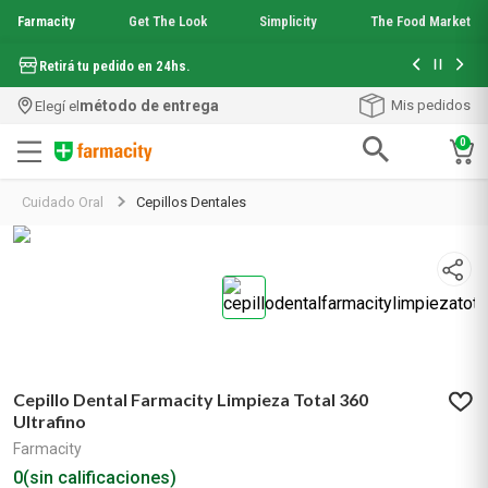
Farmacity
Get The Look
Simplicity
The Food Market
Hasta 6 cuo
Retirá tu pedido en 24hs.
método de entrega
Mis pedidos
Elegí el
0
Términos más buscados
Cuidado Oral
Cepillos Dentales
1
.
aquafusion
2
.
garnier toque seco crema facial
3
.
mela b3
4
.
mineral 89
5
.
anti acne
6
.
get the look
7
.
loreal paris
Cepillo Dental Farmacity Limpieza Total 360
8
.
protector solar
Ultrafino
9
.
serum elvive
Farmacity
10
.
nyx
0
(sin calificaciones)