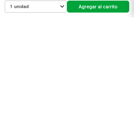
Cuidado capilar
1
Agregar al carrito
Electro belleza
Dermocosmética
Cuidado facial
Cuidado corporal
Protectores solares
Cuidado del pelo
Mejores Marcas de Farmacity
Get The Look
La Roche Posay
Vichy
Eucerin
Isdin
Productos de Salud y Farmacia
Comprá medicamentos
Servicios de salud