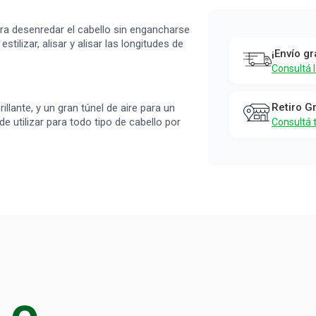
Cepillo de
Pelo Studio
para desenredar el cabello sin engancharse
9
tilizar, alisar y alisar las longitudes de
¡Envío gr
Rectangula
Consultá 
Rosa Pastel
Studio 9
Retiro G
llante, y un gran túnel de aire para un
de utilizar para todo tipo de cabello por
Consultá 