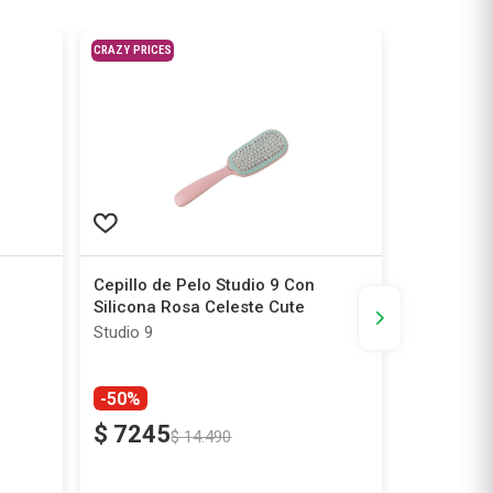
CRAZY PRICES
Cepillo de Pelo Studio 9 Con
Peine de P
Silicona Rosa Celeste Cute
Grande N
Studio 9
Studio 9
-50%
-50%
$
7245
$
14
.
490