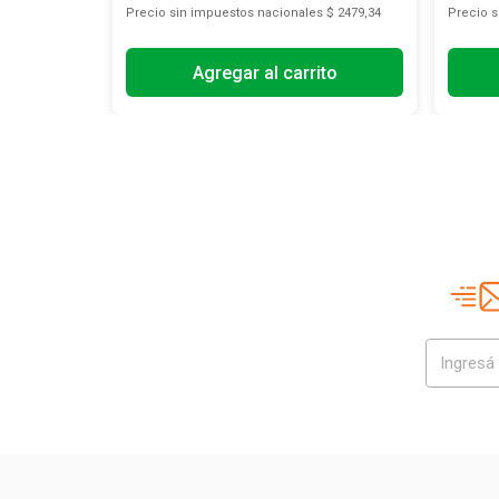
s
$ 12.388,43
Precio sin impuestos nacionales
$ 2479,34
Precio 
Agregar al carrito