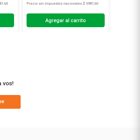
87,60
Precio sin impuestos nacionales
$ 5987,60
Precio sin i
Agregar al carrito
a vos!
me