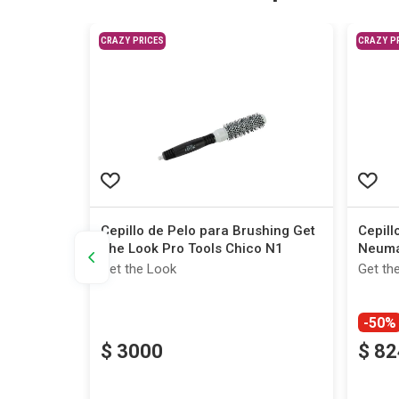
CRAZY PRICES
CRAZY P
 de
Cepillo de Pelo para Brushing Get
Cepill
The Look Pro Tools Chico N1
Neumá
Get the Look
Get th
-50%
$
3000
$
82