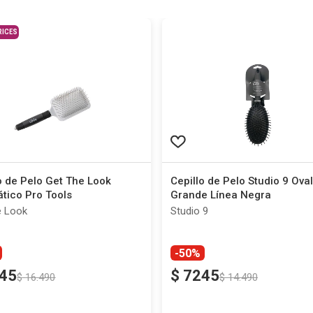
RICES
o de Pelo Get The Look
Cepillo de Pelo Studio 9 Oval
tico Pro Tools
Grande Línea Negra
e Look
Studio 9
-50%
45
$
7245
$
16
.
490
$
14
.
490