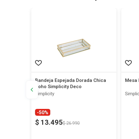
ra Led
Bandeja Espejada Dorada Chica
Mesa M
Boho Simplicity Deco
Simplicity
Simplic
-50%
$
13
.
495
$
26
.
990