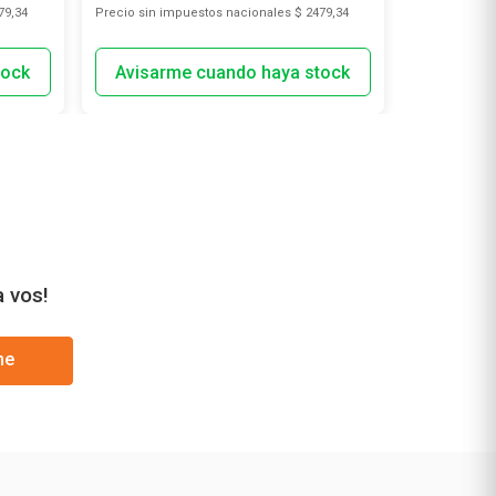
79,34
Precio sin impuestos nacionales
$ 2479,34
Precio sin i
a vos!
me