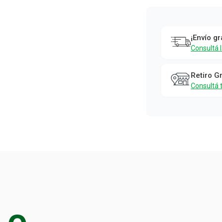
Candelabro
Dorado
Chico Boho
¡Envío gr
Simplicity
Consultá 
Simplicity
Retiro G
Consultá 