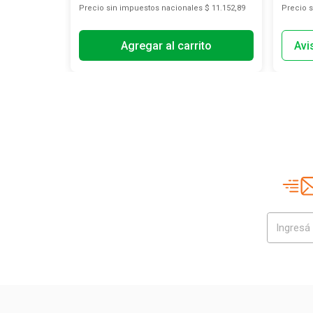
s
$ 74.016,53
Precio sin impuestos nacionales
$ 11.152,89
Precio 
Agregar al carrito