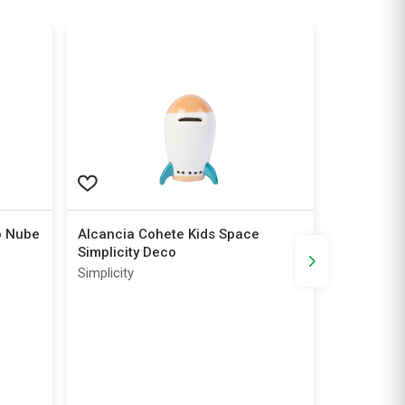
o Nube
Alcancia Cohete Kids Space
Portarretr
Simplicity Deco
Lila
Simplicity
Simplicity