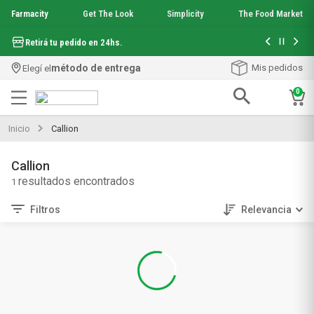
Farmacity
Get The Look
Simplicity
The Food Market
Hasta 6 cuo
Retirá tu pedido en 24hs.
método de entrega
Mis pedidos
Elegí el
0
Términos más buscados
Inicio
Callion
1
.
aquafusion
2
.
garnier toque seco crema facial
Callion
3
.
mineral 89
1
4
.
mela b3
5
.
anti acne
Filtros
Relevancia
6
.
loreal paris
7
.
protector solar
8
.
nyx
9
.
get the look
10
.
uv air