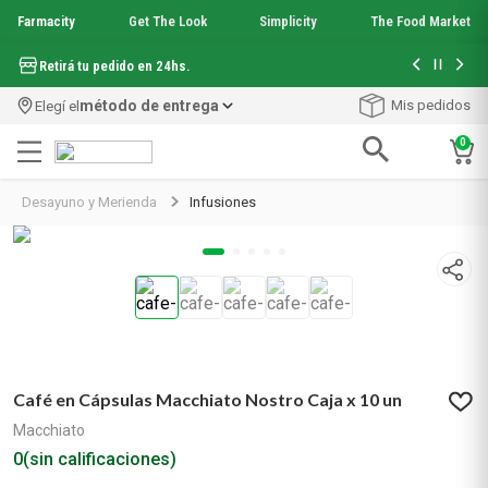
Farmacity
Get The Look
Simplicity
The Food Market
Hasta 6 cuo
Retirá tu pedido en 24hs.
método de entrega
Mis pedidos
Elegí el
0
Términos más buscados
Desayuno y Merienda
Infusiones
Último día
0
0
:
0
9
:
0
2
1
.
aquafusion
Farma Sale
Días
Horas
Minutos
2
.
garnier toque seco crema facial
3
.
mela b3
4
.
mineral 89
5
.
anti acne
6
.
get the look
7
.
loreal paris
Café en Cápsulas Macchiato Nostro Caja x 10 un
8
.
protector solar
9
.
serum elvive
Macchiato
10
.
nyx
0
(sin calificaciones)