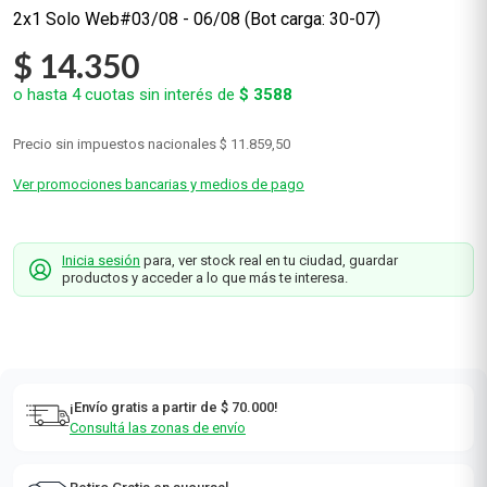
2
x
1
Solo Web
$
14
.
350
o hasta
4
cuotas sin interés de
$
3588
Precio sin impuestos nacionales
$ 11.859,50
Ver promociones bancarias y medios de pago
Inicia sesión
para, ver stock real en tu ciudad, guardar
productos y acceder a lo que más te interesa.
¡Envío gratis a partir de $ 70.000!
Consultá las zonas de envío