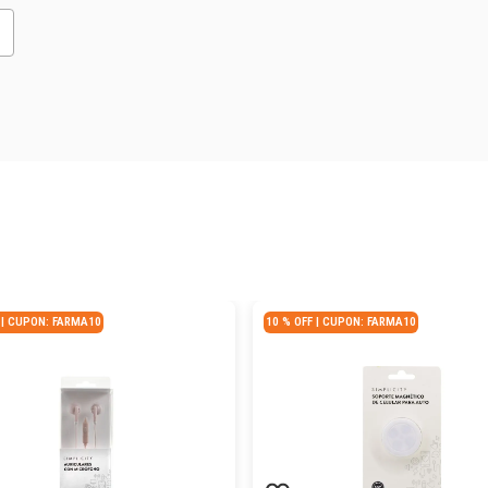
promedio
 | CUPON: FARMA10
10 % OFF | CUPON: FARMA10