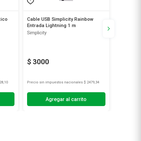
tico
Cable USB Simplicity Rainbow
Auricular
Entrada Lightning 1 m
Estuche S
Simplicity
Simplicity
-50%
$
3000
$
8495
28,10
Precio sin impuestos nacionales
$ 2479,34
Precio sin i
Agregar al carrito
A