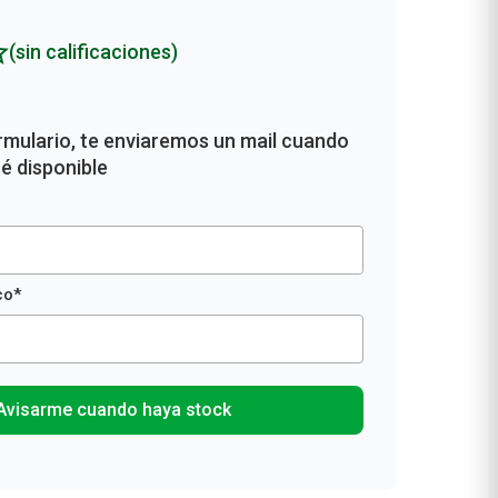
Rollos De Cocina y Servilletas
Descartables
(sin calificaciones)
Avisarme cuando haya stock