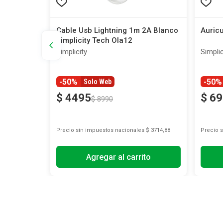
on
Cable Usb Lightning 1m 2A Blanco
Auricu
Simplicity Tech Ola12
Simplicity
Simplic
-50%
-50%
Solo Web
$
4495
$
69
$
8990
s
$ 2479,34
Precio sin impuestos nacionales
$ 3714,88
Precio 
Agregar al carrito