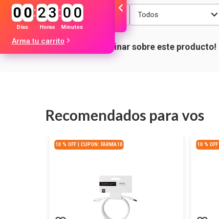
0
0
:
2
3
:
0
0
Más reciente
Todos
Días
Horas
Minutos
Arma tu carrito
Recomendados para vos
10 % OFF | CUPON: FARMA10
10 % OFF