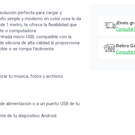
Cable Usb
Simplicity 
 solución perfecta para cargar y
Silicona
seño simple y moderno en color rosa le da
¡Envío gr
e 1 metro, te ofrece la flexibilidad que
Rosa
Consultá 
nte o computadora.
Android
ntrada micro USB, compatible con la
e silicona de alta calidad le proporciona
Simplicity
Retiro G
doble o se rompa fácilmente.
Consultá 
izar tu música, fotos y archivos.
 de alimentación o a un puerto USB de tu
te de tu dispositivo Android.