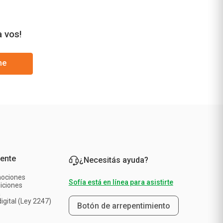
a vos!
me
iente
¿Necesitás ayuda?
mociones
Sofía está en línea para asistirte
iciones
a
igital (Ley 2247)
Botón de arrepentimiento