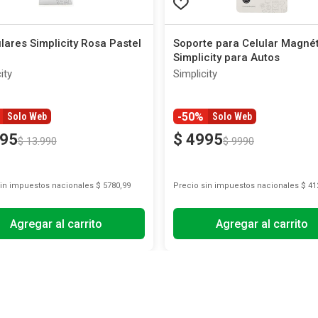
lares Simplicity Rosa Pastel
Soporte para Celular Magné
Simplicity para Autos
ity
Simplicity
-50%
Solo Web
Solo Web
95
$
4995
$
13
.
990
$
9990
sin impuestos nacionales
$ 5780,99
Precio sin impuestos nacionales
$ 41
Agregar al carrito
Agregar al carrito