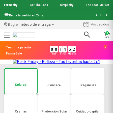
Farmacity
Get The Look
Simplicity
The Food Market
Hasta 6 cuo
Retirá tu pedido en 24hs.
método de entrega
Mis pedidos
Elegí el
0
Términos más buscados
Termina pronto
0
0
:
1
4
:
5
2
1
.
aquafusion
Farma Sale
Días
Horas
Minutos
2
.
garnier toque seco crema facial
3
.
mela b3
4
.
mineral 89
5
.
get the look
6
.
anti acne
Solares
Skincare
Fragancias
7
.
loreal paris
8
.
serum elvive
9
.
protector solar
10
.
nyx
Cremas
Protección Solar
Cuidado capilar