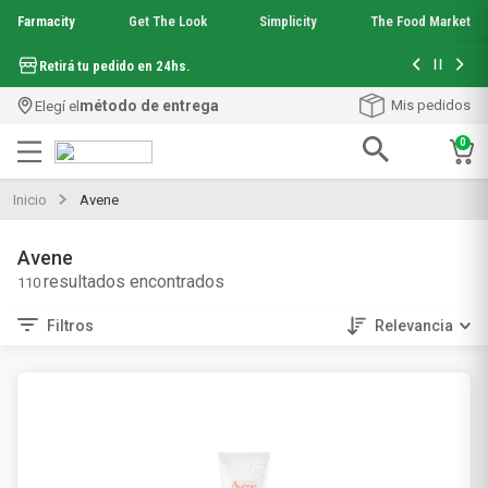
Farmacity
Get The Look
Simplicity
The Food Market
Hasta 6 cuo
Retirá tu pedido en 24hs.
método de entrega
Mis pedidos
Elegí el
0
Términos más buscados
Inicio
Avene
1
.
aquafusion
2
.
garnier toque seco crema facial
Avene
3
.
mineral 89
110
4
.
mela b3
5
.
anti acne
Filtros
Relevancia
6
.
loreal paris
7
.
protector solar
8
.
nyx
9
.
get the look
10
.
uv air