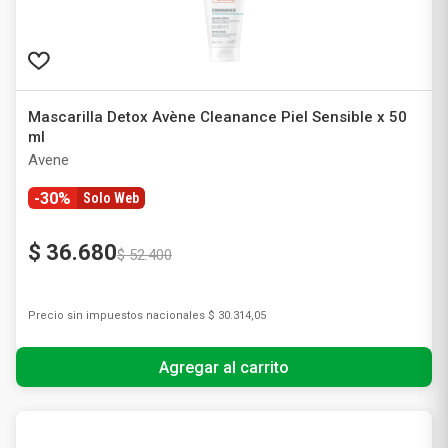
Mascarilla Detox Avène Cleanance Piel Sensible x 50
ml
Avene
-30%
Solo Web
$
36
.
680
$
52
.
400
Precio sin impuestos nacionales
$ 30.314,05
Agregar al carrito