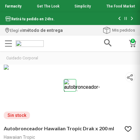
Farmacity
Get The Look
Simplicity
The Food Market
Hasta 6 cuo
Retirá tu pedido en 24hs.
método de entrega
Mis pedidos
Elegí el
0
Términos más buscados
Cuidado Corporal
1
.
aquafusion
2
.
garnier toque seco crema facial
3
.
mineral 89
4
.
mela b3
5
.
anti acne
6
.
loreal paris
7
.
protector solar
8
.
get the look
Sin stock
9
.
nyx
Autobronceador Hawaiian Tropic Drak x 200 ml
10
.
serum elvive
Hawaiian Tropic