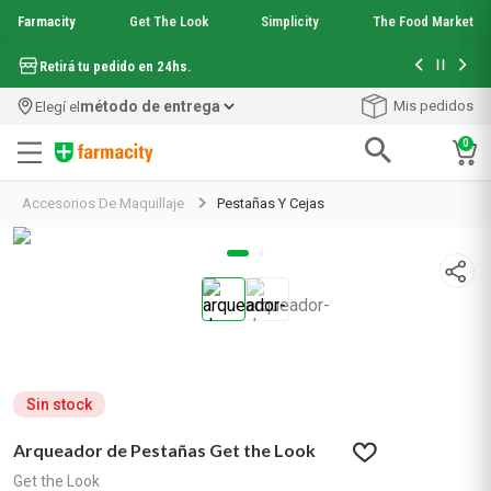
Farmacity
Get The Look
Simplicity
The Food Market
Hasta 6 cuo
Retirá tu pedido en 24hs.
método de entrega
Mis pedidos
Elegí el
0
Términos más buscados
Accesorios De Maquillaje
Pestañas Y Cejas
1
.
aquafusion
2
.
garnier toque seco crema facial
3
.
mineral 89
4
.
mela b3
5
.
anti acne
6
.
loreal paris
7
.
protector solar
8
.
get the look
Sin stock
9
.
nyx
Arqueador de Pestañas Get the Look
10
.
serum elvive
Get the Look