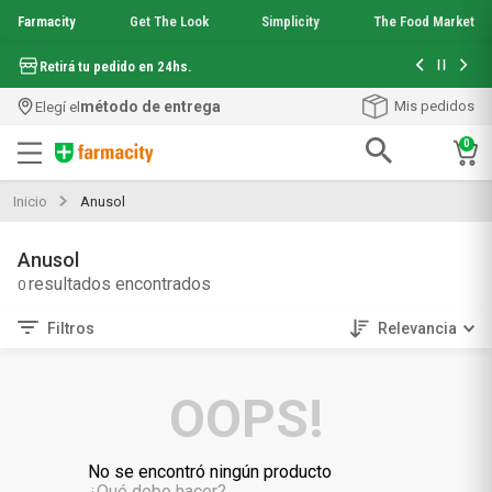
Farmacity
Get The Look
Simplicity
The Food Market
Hasta 6 cuo
Retirá tu pedido en 24hs.
método de entrega
Mis pedidos
Elegí el
0
Términos más buscados
Inicio
Anusol
1
.
aquafusion
2
.
garnier toque seco crema facial
Anusol
3
.
mineral 89
0
4
.
mela b3
5
.
anti acne
Filtros
Relevancia
6
.
loreal paris
7
.
protector solar
OOPS!
8
.
get the look
9
.
nyx
10
.
serum elvive
No se encontró ningún producto
¿Qué debo hacer?