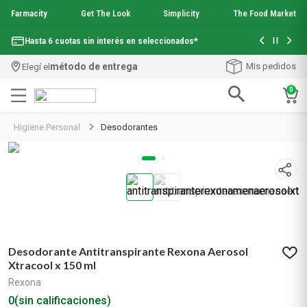
Farmacity
Get The Look
Simplicity
The Food Market
Con tu com
Hasta 6 cuotas sin interés en seleccionados*
¡Envío grati
método de entrega
Mis pedidos
Elegí el
0
Términos más buscados
Higiene Personal
Desodorantes
1
.
aquafusion
2
.
garnier toque seco crema facial
3
.
mela b3
4
.
mineral 89
5
.
anti acne
6
.
get the look
7
.
loreal paris
Desodorante Antitranspirante Rexona Aerosol
8
.
protector solar
Xtracool x 150 ml
9
.
serum elvive
Rexona
10
.
nyx
0
(sin calificaciones)