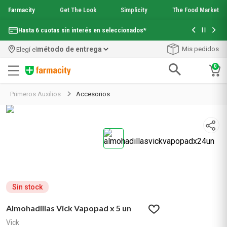
Farmacity
Get The Look
Simplicity
The Food Market
Con tu com
Hasta 6 cuotas sin interés en seleccionados*
¡Envío grati
método de entrega
Mis pedidos
Elegí el
0
Términos más buscados
Primeros Auxilios
Accesorios
1
.
aquafusion
2
.
garnier toque seco crema facial
3
.
mineral 89
4
.
mela b3
5
.
anti acne
6
.
loreal paris
7
.
protector solar
8
.
get the look
Sin stock
9
.
nyx
Almohadillas Vick Vapopad x 5 un
10
.
serum elvive
Vick