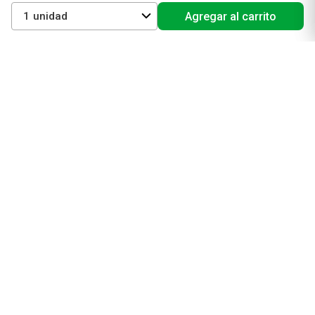
Mejores Marcas de Farmacity
1
Agregar al carrito
Get The Look
La Roche Posay
Vichy
Eucerin
Isdin
Productos de Salud y Farmacia
Comprá medicamentos
Servicios de salud
Productos de farmacia
Cuidado oral
Suplementos dietarios y deportivos
Perfumes y Fragancias
Perfumes y fragancias para mujer
Perfumes y fragancias para hombre
Perfumes y fragancias para bebés y niños