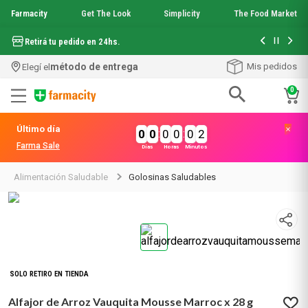
Farmacity
Get The Look
Simplicity
The Food Market
Hasta 6 cuo
Retirá tu pedido en 24hs.
método de entrega
Mis pedidos
Elegí el
0
Términos más buscados
Último día
0
0
:
0
0
:
0
2
1
.
aquafusion
Farma Sale
Días
Horas
Minutos
2
.
garnier toque seco crema facial
3
.
mela b3
Alimentación Saludable
Golosinas Saludables
4
.
mineral 89
5
.
anti acne
6
.
get the look
7
.
loreal paris
8
.
protector solar
9
.
serum elvive
SOLO RETIRO EN TIENDA
10
.
nyx
Alfajor de Arroz Vauquita Mousse Marroc x 28 g