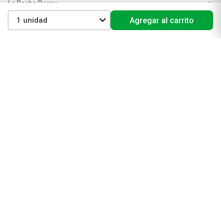
La Roche Posay
Vichy
1
Agregar al carrito
Eucerin
Isdin
Productos de Salud y Farmacia
Comprá medicamentos
Servicios de salud
Productos de farmacia
Cuidado oral
Suplementos dietarios y deportivos
Perfumes y Fragancias
Perfumes y fragancias para mujer
Perfumes y fragancias para hombre
Perfumes y fragancias para bebés y niños
Colonias y Body Splash