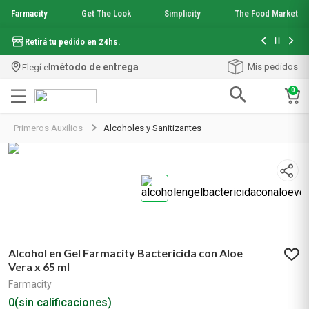
Farmacity
Get The Look
Simplicity
The Food Market
Hasta 6 cuo
Retirá tu pedido en 24hs.
método de entrega
Mis pedidos
Elegí el
0
Términos más buscados
Primeros Auxilios
Alcoholes y Sanitizantes
1
.
aquafusion
2
.
garnier toque seco crema facial
3
.
mela b3
4
.
mineral 89
5
.
anti acne
6
.
get the look
7
.
loreal paris
Alcohol en Gel Farmacity Bactericida con Aloe
8
.
protector solar
Vera x 65 ml
9
.
serum elvive
Farmacity
10
.
nyx
0
(sin calificaciones)