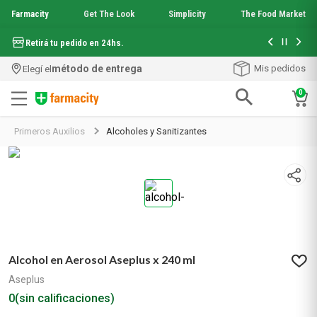
Farmacity
Get The Look
Simplicity
The Food Market
Hasta 6 cuo
Retirá tu pedido en 24hs.
método de entrega
Mis pedidos
Elegí el
0
Términos más buscados
Primeros Auxilios
Alcoholes y Sanitizantes
1
.
aquafusion
2
.
garnier toque seco crema facial
3
.
mela b3
4
.
mineral 89
5
.
anti acne
6
.
loreal paris
7
.
get the look
Alcohol en Aerosol Aseplus x 240 ml
8
.
protector solar
9
.
serum elvive
Aseplus
10
.
nyx
0
(sin calificaciones)