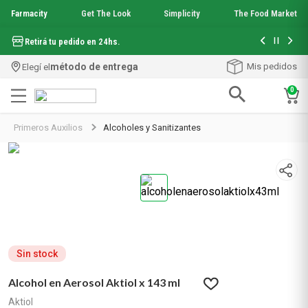
Farmacity
Get The Look
Simplicity
The Food Market
Hasta 6 cuo
Retirá tu pedido en 24hs.
método de entrega
Mis pedidos
Elegí el
0
Términos más buscados
Primeros Auxilios
Alcoholes y Sanitizantes
1
.
aquafusion
2
.
garnier toque seco crema facial
3
.
mineral 89
4
.
mela b3
5
.
anti acne
6
.
loreal paris
7
.
protector solar
8
.
get the look
Sin stock
9
.
nyx
Alcohol en Aerosol Aktiol x 143 ml
10
.
serum elvive
Aktiol