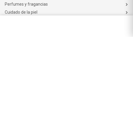
Perfumes y fragancias
Cuidado de la piel
Cuidado capilar
Electro belleza
Dermocosmética
Cuidado facial
Cuidado corporal
Protectores solares
Cuidado del pelo
Mejores Marcas de Farmacity
Get The Look
La Roche Posay
Vichy
Eucerin
Isdin
Productos de Salud y Farmacia