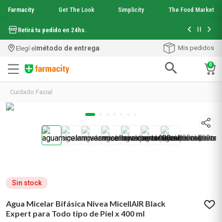
Farmacity
Get The Look
Simplicity
The Food Market
Hasta 6 cuo
Retirá tu pedido en 24hs.
método de entrega
Mis pedidos
Elegí el
0
Términos más buscados
Cuidado Facial
1
.
aquafusion
2
.
garnier toque seco crema facial
3
.
mineral 89
4
.
mela b3
5
.
anti acne
6
.
loreal paris
7
.
protector solar
8
.
get the look
Sin stock
9
.
nyx
Agua Micelar Bifásica Nivea MicellAIR Black
10
.
serum elvive
Expert para Todo tipo de Piel x 400 ml