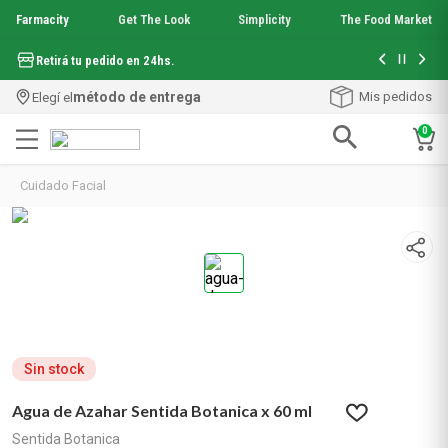
Farmacity
Get The Look
Simplicity
The Food Market
Hasta 6 cuo
Retirá tu pedido en 24hs.
método de entrega
Mis pedidos
Elegí el
0
Términos más buscados
Cuidado Facial
1
.
aquafusion
2
.
garnier toque seco crema facial
3
.
mela b3
4
.
mineral 89
5
.
anti acne
6
.
loreal paris
7
.
get the look
8
.
protector solar
Sin stock
9
.
serum elvive
Agua de Azahar Sentida Botanica x 60 ml
10
.
nyx
Sentida Botanica