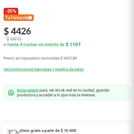
Revitalizacion x 200 ml
Pantene
0
(sin calificaciones)
-35%
Tu Farmacity
$
4426
$
6810
o hasta
4
cuotas sin interés de
$
1107
Precio sin impuestos nacionales
$ 3657,85
Ver promociones bancarias y medios de pago
Inicia sesión
para, ver stock real en tu ciudad, guardar
productos y acceder a lo que más te interesa.