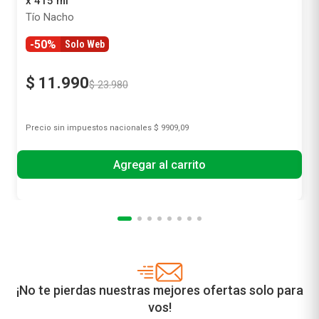
Kit Tío NachoShampoo y Acondicionador Aclarante
x 415 ml
Tío Nacho
-50%
Solo Web
$
11
.
990
$
23
.
980
Precio sin impuestos nacionales
$ 9909,09
Agregar al carrito