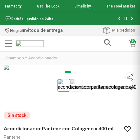
Farmacity
Get The Look
Simplicity
The Food Market
Hasta 6 cuo
Retirá tu pedido en 24hs.
método de entrega
Mis pedidos
Elegí el
0
Términos más buscados
Shampoo Y Acondicionador
1
.
aquafusion
2
.
garnier toque seco crema facial
3
.
mineral 89
4
.
mela b3
5
.
anti acne
6
.
loreal paris
7
.
protector solar
8
.
get the look
Sin stock
9
.
nyx
Acondicionador Pantene con Colágeno x 400 ml
10
.
serum elvive
Pantene