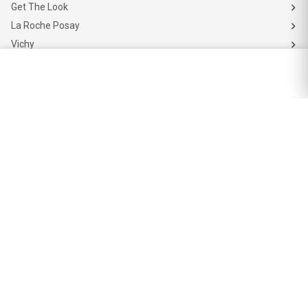
Get The Look
La Roche Posay
Vichy
Eucerin
Isdin
Productos de Salud y Farmacia
Comprá medicamentos
Servicios de salud
Productos de farmacia
Cuidado oral
Suplementos dietarios y deportivos
Perfumes y Fragancias
Perfumes y fragancias para mujer
Perfumes y fragancias para hombre
Perfumes y fragancias para bebés y niños
Colonias y Body Splash