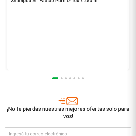
Shampoo Sir Fausto Pure D-Tox x 250 ml
Sir Fausto
Precio sin impuestos nacionales
$ 9419,83
¡No te pierdas nuestras mejores ofertas solo para