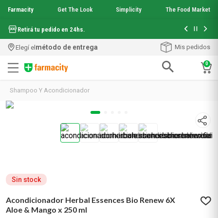
Farmacity
Get The Look
Simplicity
The Food Market
Hasta 6 cuo
Retirá tu pedido en 24hs.
método de entrega
Mis pedidos
Elegí el
0
Términos más buscados
Shampoo Y Acondicionador
1
.
aquafusion
2
.
garnier toque seco crema facial
3
.
mela b3
4
.
mineral 89
5
.
anti acne
6
.
get the look
7
.
loreal paris
8
.
protector solar
Sin stock
9
.
serum elvive
Acondicionador Herbal Essences Bio Renew 6X
10
.
nyx
Aloe & Mango x 250 ml