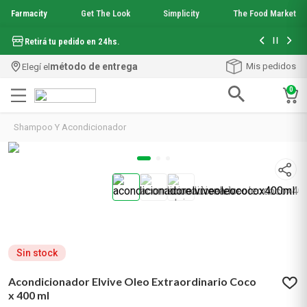
Farmacity
Get The Look
Simplicity
The Food Market
Con tu com
Hasta 6 cuotas sin interés en seleccionados*
¡Envío grati
método de entrega
Mis pedidos
Elegí el
0
Términos más buscados
Shampoo Y Acondicionador
1
.
aquafusion
2
.
garnier toque seco crema facial
3
.
mela b3
4
.
mineral 89
5
.
anti acne
6
.
loreal paris
7
.
get the look
8
.
protector solar
Sin stock
9
.
serum elvive
Acondicionador Elvive Oleo Extraordinario Coco
10
.
nyx
x 400 ml