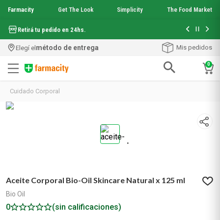
Farmacity
Get The Look
Simplicity
The Food Market
Hasta 6 cuo
Retirá tu pedido en 24hs.
método de entrega
Mis pedidos
Elegí el
0
Términos más buscados
Cuidado Corporal
1
.
aquafusion
2
.
garnier toque seco crema facial
3
.
mineral 89
4
.
mela b3
5
.
anti acne
6
.
loreal paris
7
.
protector solar
Aceite Corporal Bio-Oil Skincare Natural x 125 ml
8
.
get the look
9
.
nyx
Bio Oil
10
.
serum elvive
0
(sin calificaciones)