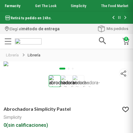
Farmacity
Get The Look
Simplicity
The Food Market
Hasta 6 cuo
Retirá tu pedido en 24hs.
método de entrega
Mis pedidos
Elegí el
0
Términos más buscados
Librería
Librería
1
.
aquafusion
2
.
garnier toque seco crema facial
3
.
mineral 89
4
.
mela b3
5
.
anti acne
6
.
loreal paris
7
.
protector solar
Abrochadora Simplicity Pastel
8
.
get the look
9
.
nyx
Simplicity
10
.
serum elvive
0
(sin calificaciones)