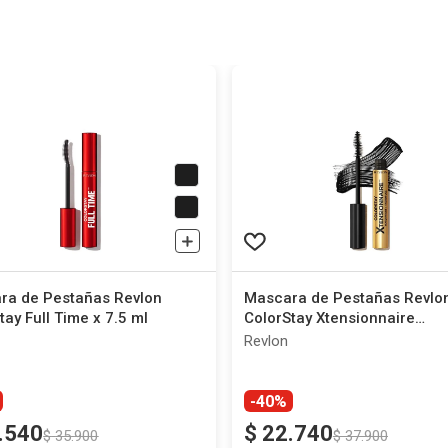
ra de Pestañas Revlon
Mascara de Pestañas Revlo
tay Full Time x 7.5 ml
ColorStay Xtensionnaire
Lengthening Waterproof Bla
Revlon
-40%
.
540
$
22
.
740
$
35
.
900
$
37
.
900