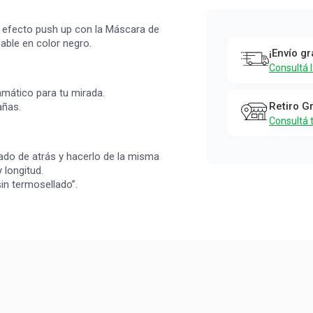
Máscara de
Pestañas
l efecto push up con la Máscara de
Maybelline
ble en color negro.
¡Envío gr
The Falsies
Consultá 
Push Up
mático para tu mirada.
Drama x 9,8
Retiro G
añas.
Consultá 
ml
Maybelline
ado de atrás y hacerlo de la misma
 longitud.
in termosellado”.