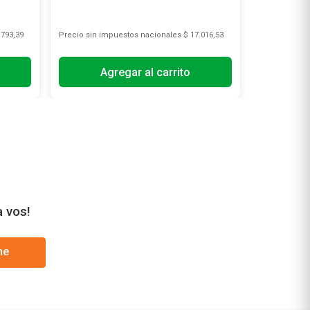
.793,39
Precio sin impuestos nacionales
$ 17.016,53
Precio sin i
Agregar al carrito
A
a vos!
me