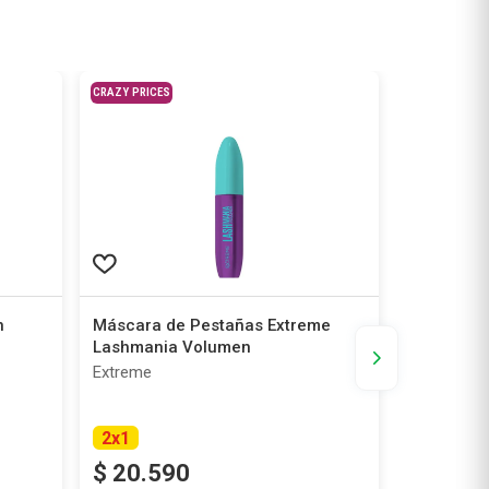
CRAZY PRICES
CRAZY PRICES
n
Máscara de Pestañas Extreme
Máscara d
Lashmania Volumen
Lashaholi
ck
Extreme
Extreme
2
x
1
2
x
1
$
20
.
590
$
20
.
5