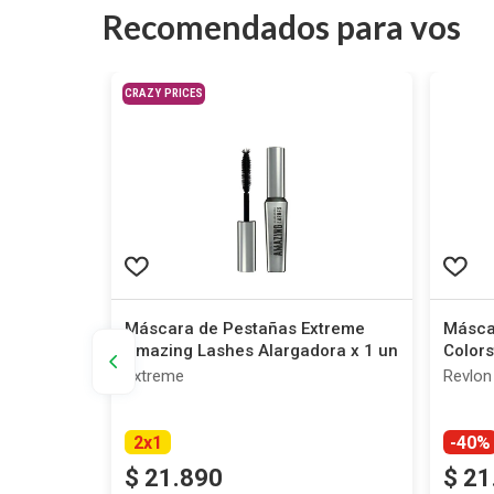
Recomendados para vos
CRAZY PRICES
olumazing
Máscara de Pestañas Extreme
Másca
Amazing Lashes Alargadora x 1 un
Colors
Extreme
Revlon
2
x
1
-40%
$
21
.
890
$
21