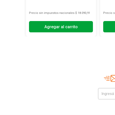
s
$ 18.099,17
Precio sin impuestos nacionales
$ 18.090,91
Precio 
Agregar al carrito