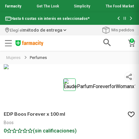
Farmacity
Get The Look
Simplicity
The Food Market
Con tu com
Hasta 6 cuotas sin interés en seleccionados*
¡Envío grati
método de entrega
Mis pedidos
Elegí el
0
Términos más buscados
Mujeres
Perfumes
1
.
aquafusion
2
.
garnier toque seco crema facial
3
.
mela b3
4
.
mineral 89
5
.
anti acne
6
.
loreal paris
7
.
get the look
EDP Boos Forever x 100 ml
8
.
protector solar
9
.
serum elvive
Boos
10
.
nyx
0
(sin calificaciones)