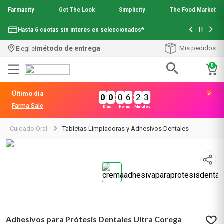
Farmacity
Get The Look
Simplicity
The Food Market
Con tu com
Hasta 6 cuotas sin interés en seleccionados*
¡Envío grati
método de entrega
Mis pedidos
Elegí el
0
Términos más buscados
Último día
0
0
:
0
6
:
2
3
1
.
aquafusion
Farma Sale
Días
Horas
Minutos
2
.
garnier toque seco crema facial
3
.
mela b3
Cuidado Oral
Tabletas Limpiadoras y Adhesivos Dentales
4
.
mineral 89
5
.
anti acne
6
.
get the look
7
.
loreal paris
8
.
protector solar
9
.
serum elvive
10
.
nyx
Adhesivos para Prótesis Dentales Ultra Corega