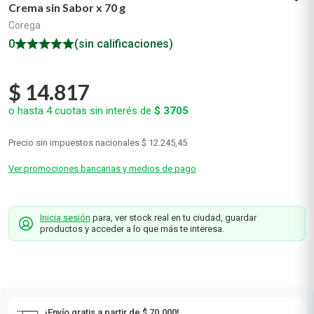
Crema sin Sabor x 70 g
Corega
0
(sin calificaciones)
$
14
.
817
o hasta
4
cuotas sin interés de
$
3705
Precio sin impuestos nacionales
$ 12.245,45
Ver promociones bancarias y medios de pago
Inicia sesión
para, ver stock real en tu ciudad, guardar
productos y acceder a lo que más te interesa.
¡Envío gratis a partir de $ 70.000!