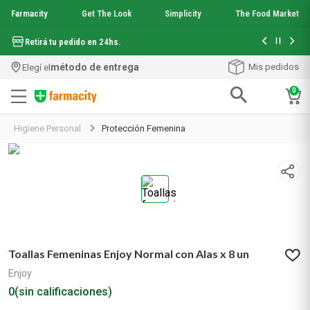
Farmacity
Get The Look
Simplicity
The Food Market
Hasta 6 cuo
Retirá tu pedido en 24hs.
método de entrega
Mis pedidos
Elegí el
0
Términos más buscados
Higiene Personal
Protección Femenina
1
.
aquafusion
2
.
garnier toque seco crema facial
3
.
mineral 89
4
.
mela b3
5
.
anti acne
6
.
loreal paris
7
.
protector solar
Toallas Femeninas Enjoy Normal con Alas x 8 un
8
.
get the look
9
.
nyx
Enjoy
10
.
serum elvive
0
(sin calificaciones)