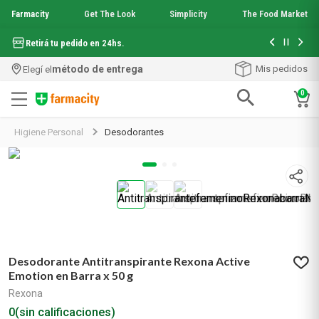
Farmacity
Get The Look
Simplicity
The Food Market
Con tu com
Hasta 6 cuotas sin interés en seleccionados*
¡Envío grati
método de entrega
Mis pedidos
Elegí el
0
Términos más buscados
Higiene Personal
Desodorantes
1
.
aquafusion
2
.
garnier toque seco crema facial
3
.
mineral 89
4
.
mela b3
5
.
anti acne
6
.
loreal paris
7
.
protector solar
Desodorante Antitranspirante Rexona Active
8
.
get the look
Emotion en Barra x 50 g
9
.
nyx
Rexona
10
.
serum elvive
0
(sin calificaciones)