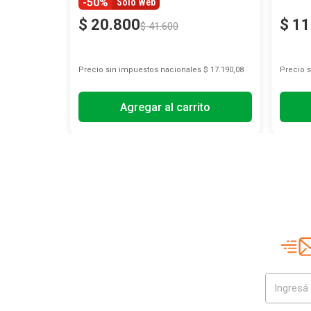
-50%
Solo Web
$
20
.
800
$
11
$
41
.
600
s
$ 6357,02
Precio sin impuestos nacionales
$ 17.190,08
Precio 
Agregar al carrito