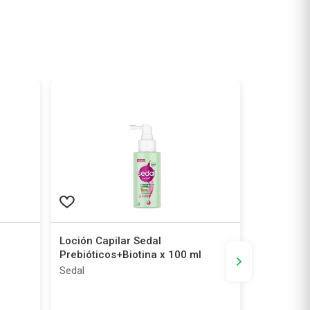
Loción Capilar Sedal
Máscara A
Prebióticos+Biotina x 100 ml
Lino x 200
Sedal
Alfaparf M