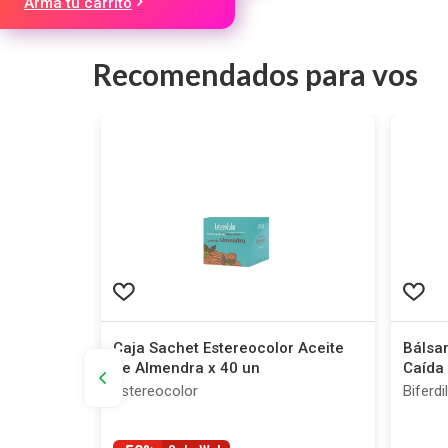
Arma tu carrito
Recomendados para vos
 1 Minuto
Caja Sachet Estereocolor Aceite
Bálsam
300 g
de Almendra x 40 un
Caída 
Estereocolor
Biferdil