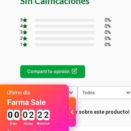
Sin Calificaciones
0%
0%
0%
0%
0%
Último día
Más reciente
Todos
Farma Sale
0
0
:
0
2
:
2
2
Días
Horas
Minutos