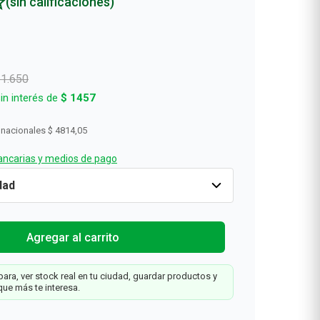
(sin calificaciones)
Rollos De Cocina y Servilletas
Descartables
11
.
650
in interés de
$
1457
 nacionales
$ 4814,05
ncarias y medios de pago
Solo
-50%
Cantidad
1
$
5825
$
11
.
650
Agregar al carrit
Web
Agregar al carrito
ara, ver stock real en tu ciudad, guardar productos y
que más te interesa.