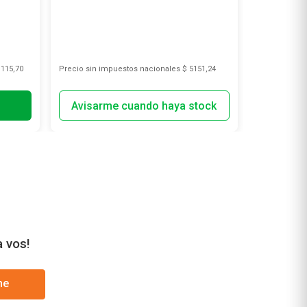
.115,70
Precio sin impuestos nacionales
$ 5151,24
Precio sin i
a vos!
me