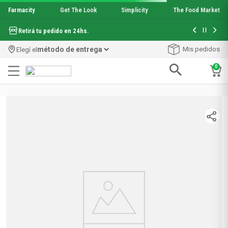
Farmacity
Get The Look
Simplicity
The Food Market
Hasta 6 cuo
Retirá tu pedido en 24hs.
método de entrega
Mis pedidos
Elegí el
0