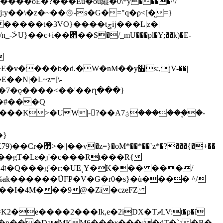
�3VO}����tݮĳ���L|z�|
���pl�Y;��k)�E-
ɓ�d.�W�nM��y׎s:,jV-��|
�N|�L~z=[\-
aX�7�ǫ����<��'��ղ���}
�#���Q
W|-?��A7ؽ������۪�-
�}
�xqJi�8tt0BԫS(�����֧�9�r0�"�`�G���9@���������oĀ��T���'��T�~���/��NPK79)��Cr�׿>�||��v�z=}�oM*��*��`z*�?���
{�+��
/
%ak������ȖFP�V�G�r0�s}�ù���� ^/
/��I�4M���9@�Zi�czeFZ
��2���Ik,e�2iDX�TޗLV:t�p�ȋ