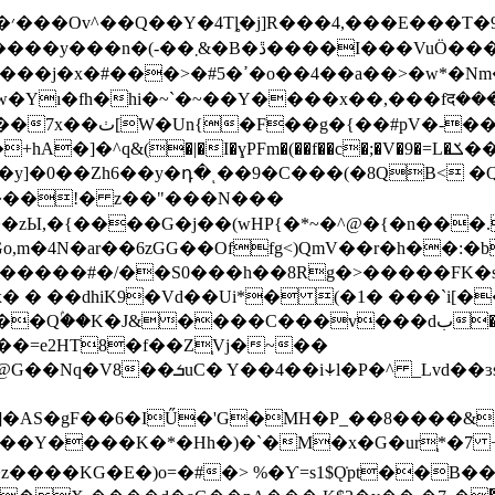
����I���VuӦ���I���v�'�'b�
��>�w*� Nm���PKV642�LC'�
 �w�Yı�fh�hi�~`�~��Y����x��,���fद�
օ���/a��Li��x�
I�ɣPFm�(��f��c�;�V�9�=L�ݎ��&���-l�L�iX�Q�=X�(�/J
����!� z��"���N���
Ы,�{����G�j��(wHP{�*~�^@�{�n���.\
Go,m�4N�ar��6zGG��Offg<)QmV��r�h��
{�����#�/��S0���h��8Rg�>�����FK�
� ��dhiK9�Vd��Ui*� (�1� ���`i[��
Qۢ��K�J&����C���v���dب�){"$� �
=e2HT8�f��Z֧Vj�~��
�gF��6�IŰ�'G�MH�P_��8����&��R���
��z����KG�E�)o=�#�> %�Ƴ=s1$Ǫ̇pt��B�