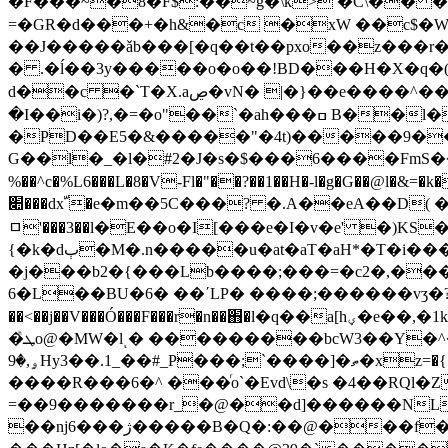
�F���~�8�F$:��~ğ�\k> �C\�� ��X-����d�aG��p
=�GR�d���+�h&�c �xW ��c$
��J�����ǎb���[�q��t��pxo��z���r���?'�%JڬL�Hf�#� ��
� .�ĺ��3y�����o�o��!BD���H�X�q�(J
d��c �`T�X.aڝ�vN� |�}��e����^��+�a�-�W2��d�k|�� ʌ��|♔�M��fNgC'�Γ�0[s;v�ʘ6�I3�7�֒�:�>3E2�p٠A*g�։$�-
�I��i�)?,�=�o"��`�ah���ߛ B��l�#&���/
�PD��E5�&�����"�4t)�����9�
G��l�_�l�#2�J�s�$���6����FmS������4�D�ߤQ�ז�)� m���O���CV\Ic�蕦W�
%��^c�%L6���L�8�V-Fl�"��?��1��H�-l�g�G��@l�&=�k��J�I0
���׊dxﹼ�e�m��5C���? �.A��eA��D( �X�w�����F����5
ﾱ'���3��l�E��o�I[���e�I�v�e' �)K
{�k�dٻ�M�.n�����u�at�aT�aH*�T�i���3|�:���'h�H
�j���b2�{���Lb����;���=�c2�,���Ђ
6�L��BU�6� ��΄LP� ����;������vʒ�?��$I$-���
��<��j��V���Ó��
�F���r�n��֋�l�q��a[hؠ�е��,�1k�������qD���{h>mH��'���J?���/� �_9w_��,���S(s���,�/�
�ܛͪo@�MW�lͺ� ���������bcW3��Y�^�˦վ'��Emc����b%��_��[ ޏ�h�� �޸a
ۄ,�9Hy3��.1_��#_P���;`����]�ތ�xz=�{��x3{��Y�lC���(2��p�3|@�6 ��ko /�~�v�� 7Ե3~�'�W�����Df��ew��s���{��-
����R���6�^ ���ͬo`�Evd\�s �4��RQl�ZE�ۥ�zf�>�L;�R�?�#��zް/�n8
=��9�������r_�@��d]������NL
��ǌ6���ژ�����B�Q�:��@���f