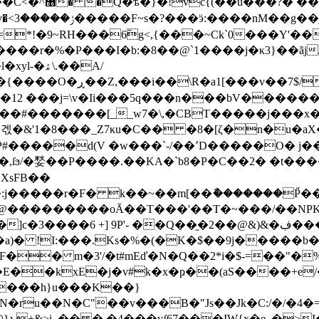
0\*y����^/
[�̺=}
�9~RH���6߫g<,{���~Ck`0���Y'�������t
b:�8��@`1����j�κ3}��ãj/n_-ᢴU}��c+i��׋��S�/_mU
R�a1[���v��7$/
���j=\v�Ii���5q���n���bV������E�v����
���#�������[__w7�\,�CBT�����j���x�E�
��겏�&'1�8���_Z7κu�C�� �8�[ζ�n�u�
#�����d(V �w���`-/��՚D�����O� j�
/�媝��P����.��KA�`b8�P�C��2� �t������K>�U
�XsFB��
ϳ�����r�F� k��~��m[��ާ�������P̈́�
 9P'- ��Q��֦�2��@&)&�ڣ����gT�Lԑ�ɟ'�c���Rt���R{
%�(�K�$��9j�����b�4ו�Q���g'�r:�UEͺY�K��� ���
� m�3'/�t#mEď�N�Q��2*i�$-=��"�
E��kxE�j�v#k�x�ҏ��(aS����+e
����h}u���K��}
�N�C"��v���B�"Js��Jk�C:/�/�4�=K2�e��
�B�