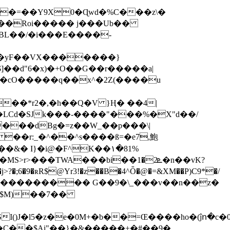
���Roi����� j���Ub��
:BL��/�i���E����-
]��d"6�x)�+O��G��r�����a|
�K�cO�����q��x^�2Z(����u
���dBg�=z��W_��p���\|
��r:_�^��^s����ß=�e7,鮑
��&� I}�i@�F^K��۱�81%
�;6�9�ʀR$@Yr3!�z��B�4^Ȫ�@�=&XM��P)C9*�/
�4S$M)��7��
()J�l5�z�e�0M+�b��=Œ����ho�(ĵո�c
k�C��$Ai"��}�&�����+�#��9�