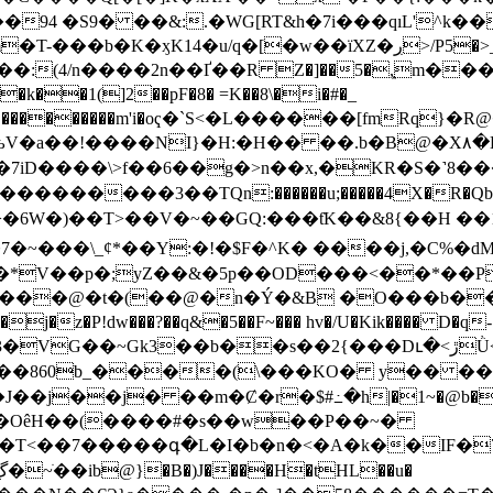
/q�[�w��їXZ�ڔ>/P5�>_�F_O�Vm���c�k���X|
k��1(]2��pF�8� =K��8\�i�#�_
2��n������������m'i�oҁ�`S<�L������[fm
H:�H�� ��.b�B@�X٨�B +O����ˌɱ���Jr��b̕��ӔI�Ҹ�3��뚏
����i^�7iD����\>f��6��g�>n��x,�KR�S
��>�6Ԝ�)��T>��V�~��GQ:���ƭK��&8{��H 
�7�~���\_¢*��Y:�!�$F�^K� ����j,�C%�
Q�*V��p�;yZ��&�5p��OD���<��*��P
�(�6�|�j�z�P!dw���?��q&�5��F~�
�� hv�/U�Kik���� D�q-�G g
�s��2{���Dւ�<ڙǛ<,�o�~0RS.Q�܅�M����].�v�O�N�垛
��860b_����(\���KO� y�� ��
�OêH��(����#�s��w��P��~�
��7�����գ�L�I�b�n�<�A�k��IF�7���;%,