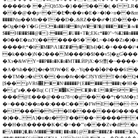
����6r�ۤ�ݼQb5Xͦޜ�}��I���(˱�ILR��94 �S9� ��&:.�WG[RT&h�7i���qıL'^k���H�f�J����8��8�Z�~#�k��V�dX�|
���@��p=� �Է�e��v�E�>�l�>n� �&m�T-���b�K�ӽK14�u
����Pdߛ��Mir��T��D�,.&RZ���ሆ�1)D�����:(4/n����2n��Ґ��R Z�]��5�,֑m���J�sà�Iji��Ca�@��e�)
�Og�#�ϒ�G{C�a��H��#qW��?�@������-w��
$��H�l��$��@�}:���.�U�
�+T�(;EKc*��0"~%�
�0��E�zaУ:(�� ����S�`�L~�4��Zs�)�љV�a��!����NI}�
����#;*�h�M�P\A1�Z�\�y��[h4)�L�+
�k��h�)N�2���M���9�$f��v5]�چG֘������������3��TQn:������u;�����4X�R�Qbk��\��@�����.��)�7�/�3��/玐̸͐��W,͞�
�Xэ�&W\Y=��P��o�K�o�MT��.ЍP)X:�S傮[�~��
�A�%h��[Q�e�!fOW�E �,~Yq���Ї�P���61
��TM�;ɂ�xX�{�m�#e�l�CJŅYt$T�rl�
[$��ؚpVR6׍]��N\�����P{E��������ҭ�9B����@�t�(��@�n�Ý�&B �O���b�� {^��!l���N^�_8]�F*e�?�%�W��#�f�a/
�.g"a�,��Bq( C{Τ�׸K[C�]�v�:1l
���f@E���@��τz78+(�g����*ҭ�%M�y3�VG��~Gk3��b�
�>���2��n��:���C���FWE��~
�1����%�H�������ז��9��J��j��j� ��m�Ȼ�r�$#߸�h|�1~�@b��!������R̒Ha���y� 4��~|��Ӊ��1"��
�]��؎A]�n�z�F����~����
��H�xR�����K�C�=��"'o���Zv�dl�a�T<
�A���Q�,�k\M����9��] ��x��{@�t����Z�<�����Əڲ�~ֺ��ib@}�B�)J����H�tHL��u�