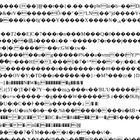
�K����{��]쏻��t��{�.�� ��pWIn�b~��
Y�����X����N�ݷ�'���D\/�˳����v���'���Oׯڥ|
e�]�: ����=��v:GW�xw�-
E�������u�g�����#%��a�vrm��tYJ*
M����������n�������v��##�����'�����Ѽ
Mׯ���zz� }D�o}�#�L���̭�J;��o�]M�v6���Aj�筗
.�n�����N�W�q;�������g��t�/�
u+w�����~\�g����W�����$ z��(�fK8ү�
�����ۿ/� �|
��������QĽ��T �BC:�w�#4����; �==�χ�S
��-nǖ�]��1���r���]븑
m����7�ŶM��a��z�y����v!�-