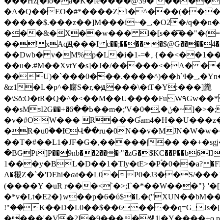
���Hz[�lo�a�K�fe����@39�`����
�A�Q��EO�#*����Zl�^���(���ꖢ�9��$'g6�w3d�`��4FQCBڴ-�-!
�����$.���z��]M���i~�_,�O2�/q��n�
���&�X��w��� l�[s��͞��"�(=R�
��! xAqԬ���I c��;�����$@G����4�
��Dwb� v�M%p�L�i�؍�=-1{��<��3��1)º8���Ea��B¢���B��ݎ�T(�)3��5[��D"f��yF��VX�������}
��u�.#M��XvtY�s]�J�/�����<�A� ��
��U)�`���0���.����^)��h`ʳl�_,�Yn
&z1�L�p^�廜S�r,�ԭ���\�tT�Y:���]麊
�\Sŏ:O�tR�Q�^�<��M��U����FuW٩Gw��*��W���>RE��g�dW�P�*���aecUp�l���*r2�,�h��Q�V }Ӊ� ��4|
��sMƽI2G��+�ߕ��6��m�;'V�ݩ�,�0�~]�>�;�q��x^|�.��G0%e5�gA).��`\TZ�ι���LCd�SJk���-����"���%�X"d��/
�v�#OW��� R���Ɠam4�Ħ��U���z�:$
�R�u0ۡ��ѤՎ��ru�0N��v�MJN�W�w�
��T�#��L1�JF�G�,�����|�� ��+�sgj�
�BGPt]P��9nb��2���ˑ"�zG�$KC��P��b6Ŋ���)����8��DN��
1���y�BL�D��1�Tly�tE>�P֕�0��a? �FN�f_3��
Ʌ�䊛Z�`�'DEhi�ɷt��L0�P0�J3��S/���}�=��i��ߑ� ��v.n�8�E���]�Z��z=�������
(����Y �uR r���<`�>;I`�*��W���"} 
�*v�Lt�E2�}w��p�6�ύ$�L�("ХUN��bM��Q�nي׷�=$�t �*QQ
!"��K��D�L0��$��6����q=G_Js�
����'�V�2I�9����썣1|�Y����+o p