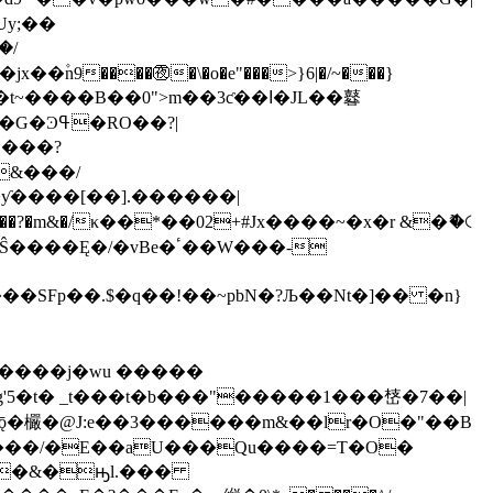
�/
9����㊰�\�o�e"���>}6|�/~���}
����B��0">m��3ƈ��ߊ�JL��鼛
&���/
5� ����?�m&�/κ��*��02+#Jx����~�x�r &�ޮ�꒟
SFp��.$�q��!��~pbΝ�?Љ��Nt�]�� �n}
���/�E��aU���Qu����=T�O�
v��&�ԣl.���