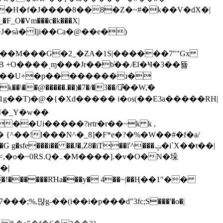
Rq}�R@��M���G�2_�ZA�1S|������7""Gx
�˺8����U+�p��������ɹ�
��1g��T)�@�{�Xd����� i�os(��E3a�����RH|
dM�_Y�w��
��Ui�����?ҥtr�r��~k k ,
�sfe���i�� ��J�,Z8�iT��ľ^���ݓ�i`X��t��|
�|
먆g-��(i��i�p���d"3fֺc;S���'�o�|