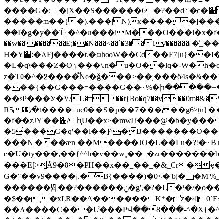
����G�; �[X��S������6�?��dߑ�c�׹����fd�P�ۅ���7 ��AW��W���ٵ��@6�>�ovUy;��
�����m��{�).���| N)x�����]�����
��I�g�y��Ť{�^�u���iM���O���l�x�f���{
��w��'������E;��N���<��`�3��1/�����
H�Y׮:�AFj����t.�םhooW��Cd��E7[u}��I�nG��n)����_��_<}����[]?��xt����g��kL�G�Ͽߟ�RO��?|
�L�q\ͧ���Z�Oۯ���\.n�u�O��lq�-W�h�oQēo�㯉hJ��x9� V��`z����Ͼ8�?���_<�C�*���?
z�T0�^�߶����֟No�ǧ���>��j���ӧ4s�&
���{��G���=����G��~%�ի�� ���+�Z��J]�*b^�|Y0�n�
��sP���У�V/L�=��t{Bo�q7��v��0m�&�W
R5��٫�t����_uc0��S�p��7�����g6>țn}����}~3�$!�d:���g��|�n��n�Ĥ{~w��Ŝ����Ę�/�vBe�ٴ��W���-
�f��zJY'��֋/ԧU��x>�mwI|i���@�b�y�
�5���C�q'��l��]^�B�������O��b)
���N|���ӕn ��M����JO�L��Lu�?!�~B|r
e�U�ty���;��{^^һ�v��w˳��_�zr������
���E[>Ă9�8�PH��x��_��_�&_Cr�ҿ�M�S�L�v��K߇��OE� _ D{*����p?~ 
G�"��v9����ן.�B{����)�0<�'b(� �M'%˿�v#�L䣺�lV�� �}F���������[�b��tg'5�t� _t���t�b���"�����1���㟚�7��|
������Ԭ|��?������ݧ�g',�?�L�ˡ�/�o��z8no�w�ng)����`=�堅Ԟu�WZ�����׍ ��ǭ�欕�@J:e��3������m&��lr�O�"��B
�$��˳�xLR��A������K*�z�4]0
��A����C���Ư���PՎ��8���-^�X{�^>i