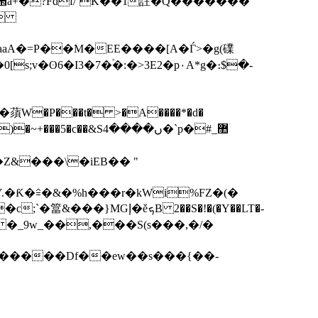
�
aaA�=P��M�EE����[A�Ѓ>�g(礏
c��&Sں����4�`p�#޺_
�Z&���\�iEB�� "
.�Ƙ�≙�&�%h���r�kWi%FZ�(�
ܟB 2��S�!�(�Y��LT�-