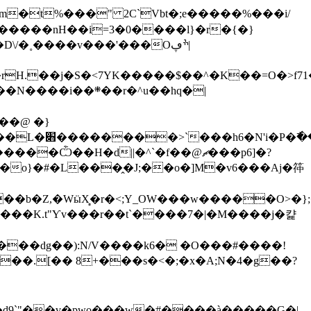
Dm�t%���" 2C`Vbt�;e�����%���i/
��@ �}
��H�d||�^`�f��@ޗ���p6]�?
��K.t"Ƴv���r��t`����7�|�M����j�캹
��|����.[�� 8+���s�<�;�x�A;N�4�g��?