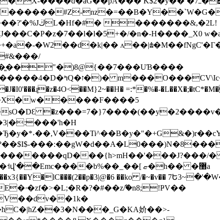
A��� K$2�y�� �ߺ7�΢a+�?Fdf/`K�̊�1註�Q�������
�W������#Z-nz�=��B�Y��`W�G
�����&,�2L!
���C�P�z�7��l�l�5+�/�n�-H����_X0 w�
�͈��"�)8@{��7���UƁ����
P���t� >�A����*�d�
'���ɻ�z�4O<��M}2~��H� =:*�%�-�L��X�;�tC*�M�)�~+���5�
S�sO�DԐ �z���=7�}7����(��y�2����v
�y�*˕��,V���Ti^��B�y�"�+G&�)r��cY
:��gW�d��A�L0���)N�8����c;`�䈏&���}MGإ�ě
;!ҎV��
V��dv��1k�
�ћ
C�|hZ��3�N���_G�KA妎��>-