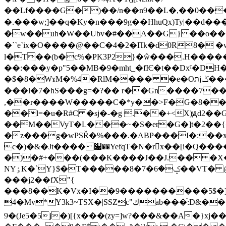
��Lf����G�)��/n��n9��L�,��׳���0���Ov^��Q��Y�4Tȴ�j]R���4,���E���T�9[�(�t���f�4�����Z}
�.���w;]��q�Ky�n���9g��HhuQx)Ty|��d� �����y���n�(-��܂&�B�ڐ
�w��uh�W��Ubv�#��A��G} ��o�����j�x�#���>�#5�ߴ�o��4��a
�``e`ix�O����@��C�4�2�Пk�d0R8�
l�T��(b�c%�PK3P2}�ŵ���.H������7x��ٺ[W�Un{�F��g�{��#pV�-��M����O�
��:���y�p"5��MB�9�mht_�fѤ�t��Dxˤ�DH�+hA�]�^q&(�|�
�$�8�WɤM�%4�RƚM���� �e�Oתjݢ���y]�0��Zh6��y�դ�ͺ��9�C���(�8QB< �QD������O����m�x�@3��gj�L�`2�攈
���l�7�hS���g=�?�� r��Gn����7
,��r����W�����C�*y��>F�G�8���z
��l=�u�R#C �sj�-�g .��+<X)ԭd2��
��M��VyT�L���~�S�er�G�]t�2��
�z���g�wPSŘ�%���.�ABP���I�:��x� 
c�)�&�Jt���� ՗��YefqT�N�rx��[i�Q�����
�)�#+���(���K����J��J.�� �X��
NYٶK�`Y}$�T�����8�ݤ�6�7��VT� @G��Nq�V8��ܭuC� Y��4��i꛷l�P�^ _Lvd��ɜs�������1�"{��P�@S�
���j2��fX"{
���8��K�Vx�I��9����������5$�]�AS
4�Mv*Y3k3~TSX�|SSZc"كab���֯:D&����Y����K�*�Hh�)�`�M�x�G�ur֧*�7 +?7x~���;f:d�A�A9/���o�S�^���H�K�$]
9�(Je5�5j�)[{x���(zy=]w?���&��A�}xj