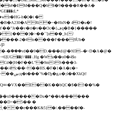
�ֽh#�EM���Q�b$�9����R��A�
E���ϵL*
wr�HǤ-h�[�i �
A230�A Ri�~�#fnN� 4O�ь�!
ri�v��Oc�{ڡq�B�}�����
h����-2�#ts����F���|9ۘUh�
�屰
 �Wa��o0�4$o
Cd�[H�F��L"�9m1S���3-
�XkQt!
NzQᄥ�VX��E��K��bQC�$�I!��%�
��_��x0������Du�*��k������