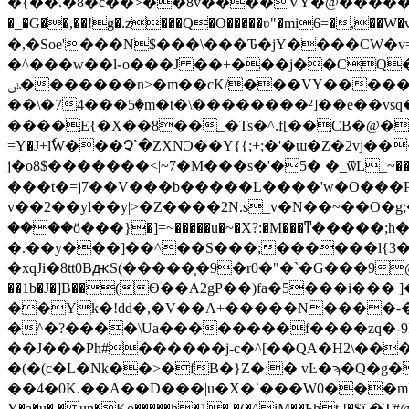
�{��.�8�c��>��8v����VY�@������C<�^޶֮� �Q�ѣ�}�!vc{(��u���?� ������oE�?���Eu�ou縦�
�_�G��,��!g�.z���Q�O�����ʋ"�mi6=�,��W�v�<ݬ�����3�����F~s�?���ӭ:����nM��g��j:y��\�z�~��۞-s�G�="q�ϼ<
�,�Soe'���N$���\���Ԏ�jY����CW�v=*!
�^���w��l֊o���J ��+���j��CQ����r�%�P���I�
ݭ�������n>�m��cK/���VY�����l�xyl-�ۿ\.��A/
��\�74���5ٜ�m�t�\��������²]��e��vsq�{����O�ڕ��Z,���i��\
����E{�X��8��_�Ts�^.f[��CB�@��12 
=Y�J+lٗW���Չ`�ZXNϽ��Y{{;+;�'�ɯ�Z�2vj�
j�o8$�������<|~7�M���s�'�5� �_ѿL_~
���t
�=j7��V���b�����L����'w�O���P
v��2��yl��y|>�Z����2N.s_v�N��~��O�g;�,ſϧ
����ӧ���}�]=~�����u�~�X?:�M���ͳ�����;h
�.��y���]��^��S���;������l{3�:
��1b�J�]B��(Ѳ��A2gP��)fa�5���i��� ]�]c�3����6 +]
��Yk�!dd�,�V��A+�����N����-�a)� !I:���.Ks�
�^�?����\Ua��������f����zq�-9F�
��J���Ph#������j-c�^[��QA�H2\���
�(�(c�L�Nk��>�fB�}Z�;� vĿ�ϡ�Q�g
��4�0K.��A��D���|u�X�`���W0���mN�ru�
Y�a�u� � un�Ko�����h�1� �(�^iM��Ҍht !�$ї �T#@}ܓ+&>i_�� �.�4���vʄ67���IW{x�e_�>I�p���DaMK M6���ɤ���:�dT�`a