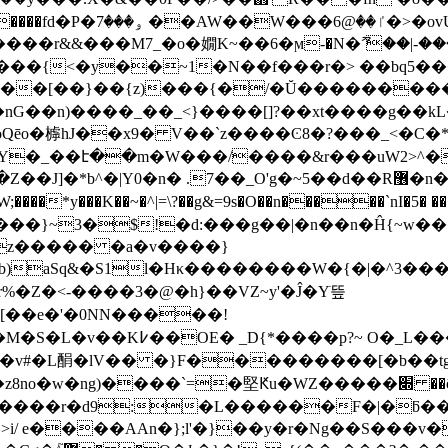
�r&&���M7_�o�嫺K~��6�ϻ-�N�ޫ ��|-��
<�y��~1�N��f���r�> ��bq5���jx��۫n
�˫�͗_����[��}��{z)���{�/�Ŭ���������t~
��Y�_��է��m�W���/����&r���uW2>^�
 .7��_O'g�~5��d��R޶�n�ƴ����[��].������|
;����*y���K��~�^|=\?��g&=9s�O��n�����`nI�
��z����� �a�v����}
aSq&�S1l�Hκ��������W�{�|�^3�����
%�Z�<-����3�@�h}��VZ~y'�Ĵ�Yׂ띂
�b[��e�'�0NN�����!
O�_L������j�wu �����
`E����r�d9:�L������F�|�ƃ�
/ e����AAn�};l'�}��y�r�Ng��S���