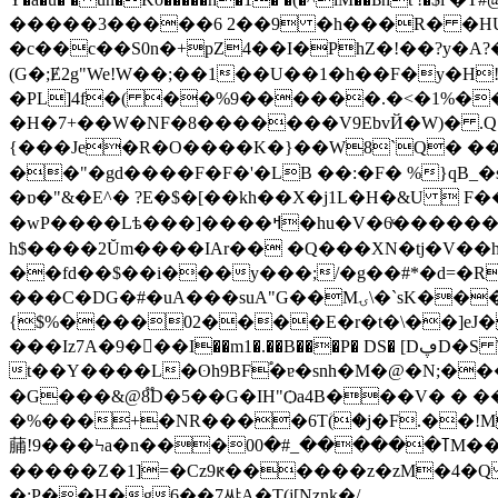
�����3�����6 2��9 �h���R� �HU
�c��c��S0n�+pZ4��I�PhZ�!��?y�A?�P
(G�;Ɇ2g"We!W��;��1��U��1�h��F�y�
�PL]4f�( ��%9������.�<�1%�
�H�7+��W�NF�8�������V9EbvЙ�W)� .Q}��h�
{���Je�R�O����K�}��W8`Q� ��m����קK�t�o-^��k/�B^ [���Cܔ.I��dm�
��"�gd����F�F�'�LB ��:�F� %}qB_�s
�ɒ�"&�E^� ?E�$�[��kh��X�j1L�H�&U 
�wP����Lѣ���]����ߞ�hu�V�6ͯ������.���V�D�u`�6�s��̈u9� %�26�$Eq�s��-�ܰ���vd��9�D.���d/@�!65--�~D�A�@�
h$����2Ŭm����IAr�� �Q���XN�tj�V��h�SI �2��K`
��fd��$��i���y���;/�g��#*�d=�R
���C�DG�#�uA���suA"G��Mۍ\�`sK���%ڢ��� 4���������C*��x��5/�Z3J����/4c��<��HS.�F�1�A�z�>
{$%����02����E�r�t�\��]eJ�3D~ N�ꗠ�1*kW�
���Iz7A�9���I��m1�.��B���P� DS� [DڥD�S \�&��❛� ��A���'RF�*���,e3���
t��Y����L�ʘh9BF֠�ɐ�snh�M�@�N;�
�G���&@8֟D�5��G�IH"Ѻa4B���V� � �
�%���+�NR����6Tؘ(�j�F.��!M
䔕!9���Ϟa�n���0ߠ������_#�0M���G������u���Ѻno��-��%]�Q��@�2���D=�5�� �
�����Z�1]=�Cz9ԟ������z�zM�4�Q 5`�h@�-��5`��xH� �@I
�:P��H�g6��7쌰A�T(j[Nznk�/