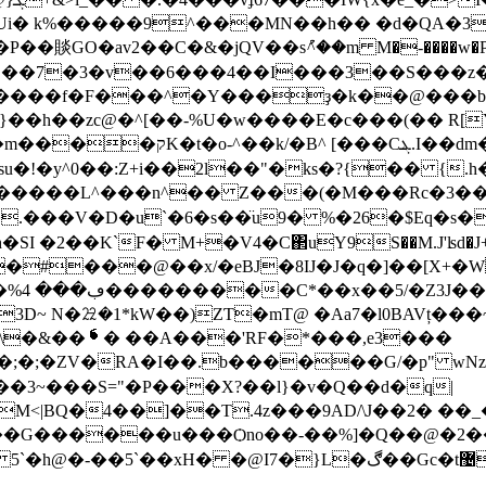
i� k%�����9^���MN��h�� �d�QA�3
��賧GO�av2��C�&�jQV��sު^��m M�-����w�PG
H!��7�3�v��6���4��I���3��S���z�
����f�F���^�Y���ҙ�k��@���b�B�
�zc@�^[��-%U�ԝ����E�c���(�� R[Y��"Je��v�
{���]�>��``[n��_h{/
u�!�y^0��:Z+i��2l��"�ks�?{�� {.
 F������L^���n^�� Z���(�M���Rc�3�
F� M+�V4�C΂uY9S��M.J'ʪd�J++6]UG��(\^���ۂHg
�#���@��x/�eBJ�8Ĳ�J�q�]��[X+�W
�)ZƬ�mT@ �Aa7�l0BAVț���~ ��ښ;q�t���`%�Ҧ�g,u�;ś�
��;�;�ZV�RA�I��.b������G/�p" w
��3~���S="�P���X?��l}�v�Q��d�q|
M<|BQ�4��]��T.4z���9AD/\J��2� 
7�}L�ڰ��Gc�t޴˯���e���K&5}�/.����f�-