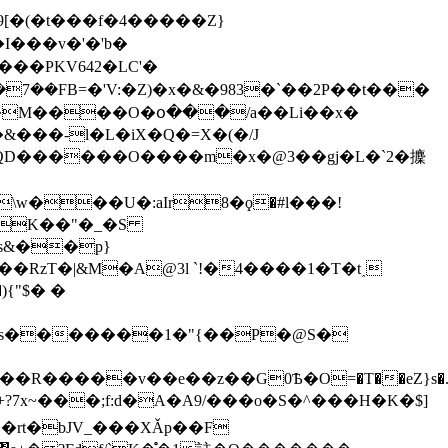
��7��FB=�'V:�Z)�x�&�983�`��2P��t���
w���U�:aIr8�ϙ�#l���!
:�bK��"�_�S
s&��p}
�RzT�|&M�A@3l `!�4����1�T�t˰
��v��e��z��G0Ѣ�O=�T��eZ}s�.�]�
��rt�bJV_���XǍp��F