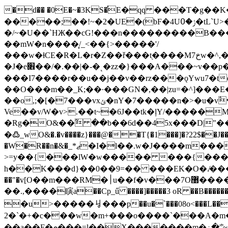
�d�� �0E�~�3KS�֡E�qq ���T�g�
�����;��!~�2�UE�(bF�4Uݬ�߀�tL`U>�&�rV������Ǒ/��"�ʳ'LN(��"jd����Y�����nH��i=3�0����l}�r�{�}
�/~�U��`HЖ��cG!���n���������B������k��fg'���
��mW�n����͓/_<��{>�����'/
���w�ɬCE�R�L�r�Z��ř���t֭����M7خw�^,���T2��E]C�7���r�n���M���Q�f������rH.��j�S�<7ΥK�����$��^�K��=O�>f71�})4�����M����R=�o
�J�e׎��/�.��|�-�˻�zz�}���A���~v��p���]̻��蘤4����λ�� >�����7�r���j�����N����i��܍��r�^u��hq�|
���I7����r��u��j��v��rz���ǫYwu7�t
��O���m��_K;��·���GN�,��|zu=�^]���
��o,;�[�7���vxݵ�nY�7�����n�>�u�v߮��t|=���HI�L���[�7�^*��/^�y:��L��L�׋��������>`���h6�N'i�P�߯���GZ�,�kPx�]�Ûn~��A�Ϻ��o������e����u�Րƙ��?
Ve��v/W�v>.��t~�6J��tk�ļY/�����
�Rg�O&��߬ ��b��6d��45x���D|"����OV�Y;�TD��o���́��/��}>�
�߷_wO&�.�v����z}���@��T{�1���]�?22$��J��~]
�W�R��n�&�_*ޖ�I�l��.w�J����m���.i{5T�'jT�F�7Y~�r��zuێ���v��'BL'U�����ɉ��b�Z,�WӹX̻�r�<;Y_OW���w�����O>�};�=o�_?
>=y��{���lW�w����� ���{���[�
h��K���d}��0��9=�� ���EK�O�.̸���U�|�C��߅��a�
��"�v[O��m���RM�׀u��f�v���7O޸������vU�uxN�b�~��,%h�����f����u�ßB+���dg��):N/V����k6� �O���#����!
��.,����瞚a��Cp_ű ����]�����3 oR ��B��
�u>�����ㆢ���p��u�`���08o<���L��e�
2�`�+�c���w�m+���o����`���A�
��a��F�ܘ���=l��X�������m�߸�ܵ"~��y���.X�&��0P��/>��֋'R���fn �ð��d9`"��v�pwo���w�#����à�����G�|