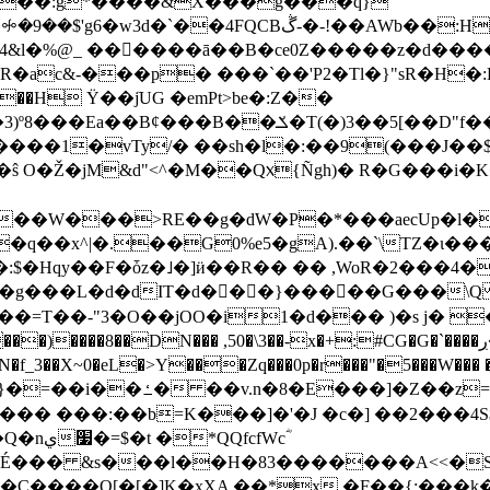
��:g*����&X���g���q}
��AWb��:H�=��Y9X0�Ɋwd�%C���z\�
4&l�%@_ ���ٌ���ā��B�
ce0Z�����z�d��
ac&-���p� ���`��'P2�Tl�}"sR�H�
��H Ϋ��jٙUG �emPt>b
e�:Z��
���1�vTy/� ��sh�l�:��9(���J��$
�ŝ O�Ž�jM&d"<^�M��Q᥊{Ñgh)� R�G���i
�Hqy��F�ȱz�˩�]ӥ��R�� �� ,WoR�2���4�
�g���L�d�dIT�d���}��� ��G���\Q 
�=T��-"3�O��jOO�i1�d��� )�s j� 
� ,50�\3��-x�+:#CG�G�`����ڔ�MS>r>���TWA���bi��ܧ2�1�n��vK?
X~0�eL�>Y���Zq���0p�r���"�5���W��� �j>?
�� G��9�\_���v��n��z�
'�[��� ���:��b=K���]�'�J �c�] ��2��
fcfWcؓ
[É��� &s���l��H�83�������A<<�SI
�C����Q[�[�]K�xXA ��*x �F��{:���