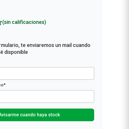
Rollos De Cocina y Servilletas
Descartables
(sin calificaciones)
Avisarme cuando haya stock