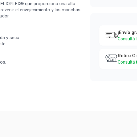
a HELIOPLEX® que proporciona una alta
Protector
revenir el envejecimiento y las manchas
udor.
Solar
Corporal
¡Envío gr
Neutrogen
ada y seca.
Consultá 
nte.
Sun Fresh
FPS 70 x 20
Retiro G
nos.
Consultá 
ml
Neutrogena