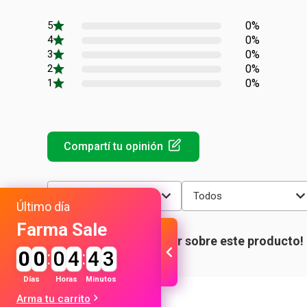
0%
0%
0%
0%
0%
Más reciente
Todos
Último día
Farma Sale
0
0
:
0
4
:
4
3
Días
Horas
Minutos
Arma tu carrito