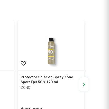
Protector Solar en Spray Zono
Protector
Sport Fps 50 x 170 ml
200 ml
ZONO
ZONO