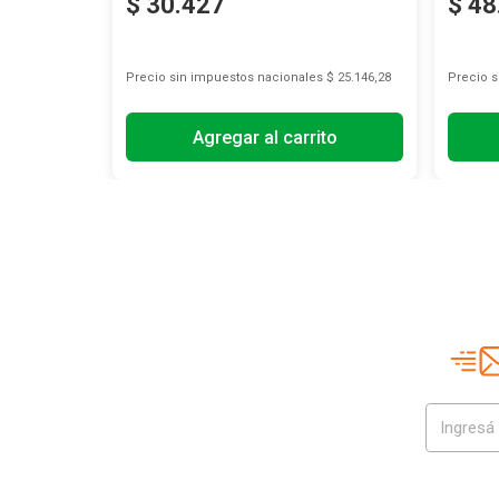
$
30
.
427
$
48
s
$ 14.295,87
Precio sin impuestos nacionales
$ 25.146,28
Precio 
Agregar al carrito