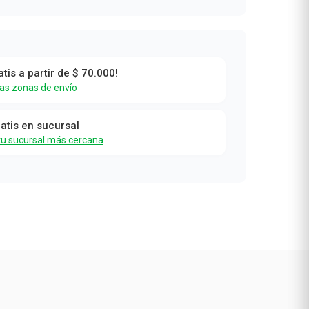
atis a partir de $ 70.000!
a
las zonas de envío
0
ratis en sucursal
tu sucursal más cercana