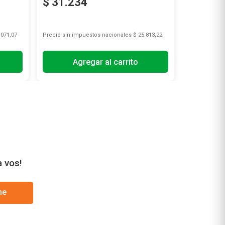
$
31
.
234
$
17
.
2
.071,07
Precio sin impuestos nacionales
$ 25.813,22
Precio sin i
Agregar al carrito
A
a vos!
me