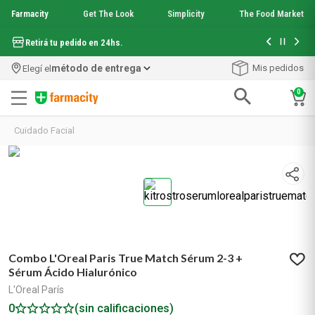
Farmacity
Get The Look
Simplicity
The Food Market
Hasta 6 cuo
Retirá tu pedido en 24hs.
método de entrega
Mis pedidos
Elegí el
0
Términos más buscados
Cuidado Facial
1
.
aquafusion
2
.
garnier toque seco crema facial
3
.
mela b3
4
.
mineral 89
5
.
anti acne
6
.
loreal paris
7
.
get the look
Combo L'Oreal Paris True Match Sérum 2-3 +
8
.
protector solar
Sérum Ácido Hialurónico
9
.
serum elvive
L'Oreal París
10
.
nyx
0
(sin calificaciones)