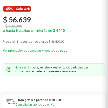
-45%
Solo Web
$
56
.
639
$
102
.
980
o hasta
6
cuotas sin interés de
$
9440
Precio sin impuestos nacionales
$ 46.809,09
Ver promociones bancarias y medios de pago
Inicia sesión
para, ver stock real en tu ciudad, guardar
productos y acceder a lo que más te interesa.
¡Envío gratis a partir de $ 70.000!
Consultá las zonas de envío