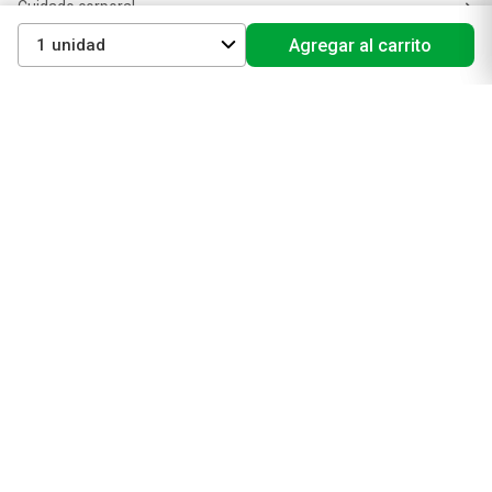
Cuidado corporal
Protectores solares
1
Agregar al carrito
Cuidado del pelo
Mejores Marcas de Farmacity
Get The Look
La Roche Posay
Vichy
Eucerin
Isdin
Productos de Salud y Farmacia
Comprá medicamentos
Servicios de salud
Productos de farmacia
Cuidado oral
Suplementos dietarios y deportivos
Perfumes y Fragancias