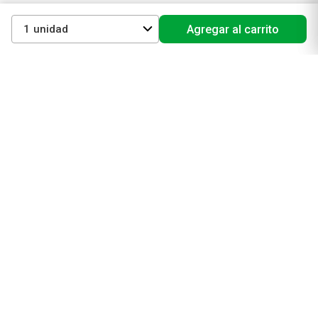
La Roche Posay
Vichy
1
Agregar al carrito
Eucerin
Isdin
Productos de Salud y Farmacia
Comprá medicamentos
Servicios de salud
Productos de farmacia
Cuidado oral
Suplementos dietarios y deportivos
Perfumes y Fragancias
Perfumes y fragancias para mujer
Perfumes y fragancias para hombre
Perfumes y fragancias para bebés y niños
Colonias y Body Splash