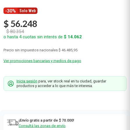
-30%
Solo Web
$
56
.
248
$
80
.
354
o hasta
4
cuotas sin interés de
$
14
.
062
Precio sin impuestos nacionales
$ 46.485,95
Ver promociones bancarias y medios de pago
Inicia sesión
para, ver stock real en tu ciudad, guardar
productos y acceder a lo que más te interesa.
¡Envío gratis a partir de $ 70.000!
Consultá las zonas de envío