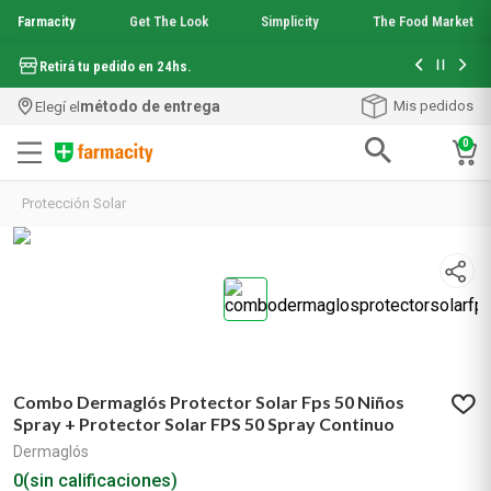
Farmacity
Get The Look
Simplicity
The Food Market
Hasta 6 cuo
Retirá tu pedido en 24hs.
método de entrega
Mis pedidos
Elegí el
0
Términos más buscados
Protección Solar
1
.
aquafusion
2
.
garnier toque seco crema facial
3
.
mineral 89
4
.
mela b3
5
.
anti acne
6
.
loreal paris
7
.
protector solar
Combo Dermaglós Protector Solar Fps 50 Niños
8
.
nyx
Spray + Protector Solar FPS 50 Spray Continuo
9
.
get the look
Dermaglós
10
.
uv air
0
(sin calificaciones)