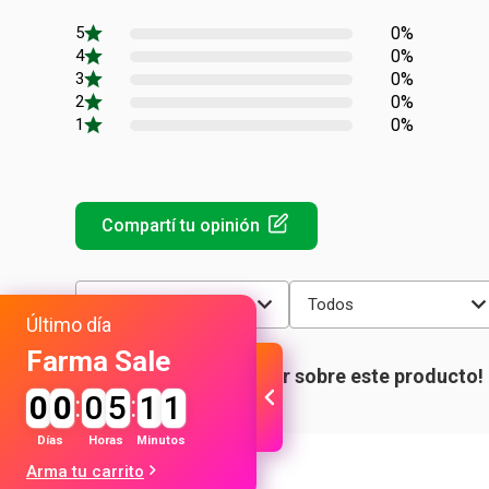
0%
0%
0%
0%
0%
Más reciente
Todos
Último día
Farma Sale
0
0
:
0
5
:
1
1
Días
Horas
Minutos
Arma tu carrito