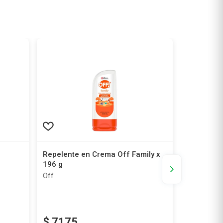
Repelente en Crema Off Family x
Repelente 
196 g
100 ml
Off
Exilet
$
7175
$
9018