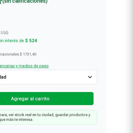
(sin calificaciones)
Rollos De Cocina y Servilletas
Descartables
4190
in interés de
$
524
 nacionales
$ 1731,40
ncarias y medios de pago
Solo
-50%
Cantidad
1
$
2095
$
4190
Agregar al carrit
Web
Agregar al carrito
ara, ver stock real en tu ciudad, guardar productos y
que más te interesa.