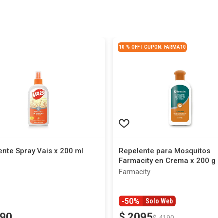
10 % OFF | CUPON: FARMA10
nte Spray Vais x 200 ml
Repelente para Mosquitos
Farmacity en Crema x 200 g
Farmacity
-50%
Solo Web
90
$
2095