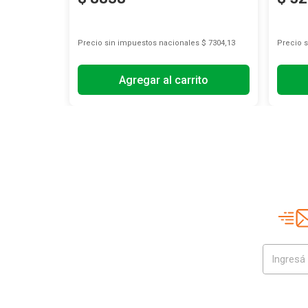
s
$ 96,69
Precio sin impuestos nacionales
$ 7304,13
Precio 
Agregar al carrito