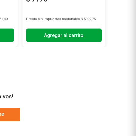
31,40
Precio sin impuestos nacionales
$ 5929,75
Precio sin i
Agregar al carrito
A
a vos!
me