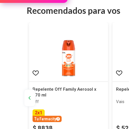
Recomendados para vos
nsectos x
Repelente Off Family Aerosol x
Repele
170 ml
Off
Vais
2
x
1
Tu Farmacity
$
8838
$
52