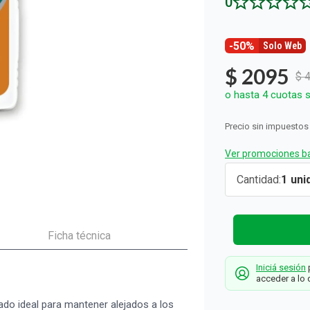
0
ón y Oxidantes
as de Bebés y Niños
dores Sexuales
Seguridad del Bebé
Balanzas
Accesorios del Hogar
Ver todos los productos
Almohadillas Térmicas
Deco Hogar
Ver todos los productos
Ver todos los productos
-50%
Solo Web
$
2095
$
o hasta
4
cuotas s
Precio sin impuestos
Ver promociones ba
Repelente
Cantidad
1
para
Mosquitos
Farmacity
Ficha técnica
en Crema x
Iniciá sesión
p
200 g
acceder a lo 
Farmacity
ado ideal para mantener alejados a los