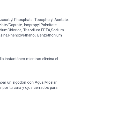
Ascorbyl Phosphate, Tocopheryl Acetate,
ylate/Caprate, Isopropyl Palmitate,
odiumChloride, Trisodium EDTA,Sodium
iazine,Phenoxyethanol, Benzethonium
llo instantáneo mientras elimina el
apar un algodón con Agua Micelar
 por tu cara y ojos cerrados para