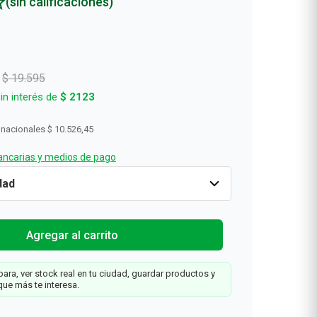
(sin calificaciones)
$
19
.
595
in interés de
$
2123
 nacionales
$ 10.526,45
ncarias y medios de pago
Solo
-35%
Cantidad
1
$
12
.
737
$
19
.
595
Agregar al carrit
Web
a
Agregar al carrito
x
ara, ver stock real en tu ciudad, guardar productos y
que más te interesa.