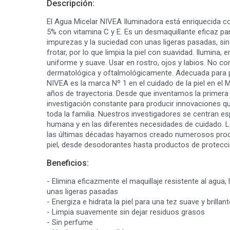
Descripción:
El Agua Micelar NIVEA Iluminadora está enriquecida 
5% con vitamina C y E. Es un desmaquillante eficaz par
impurezas y la suciedad con unas ligeras pasadas, sin
frotar, por lo que limpia la piel con suavidad. Ilumina, 
uniforme y suave. Usar en rostro, ojos y labios. No c
dermatológica y oftalmológicamente. Adecuada para p
NIVEA es la marca Nº 1 en el cuidado de la piel en el
años de trayectoria. Desde que inventamos la primer
investigación constante para producir innovaciones qu
toda la familia. Nuestros investigadores se centran esp
humana y en las diferentes necesidades de cuidado. 
las últimas décadas hayamos creado numerosos produ
piel, desde desodorantes hasta productos de protecci
Beneficios:
- Elimina eficazmente el maquillaje resistente al agua,
unas ligeras pasadas
- Energiza e hidrata la piel para una tez suave y brillant
- Limpia suavemente sin dejar residuos grasos
- Sin perfume