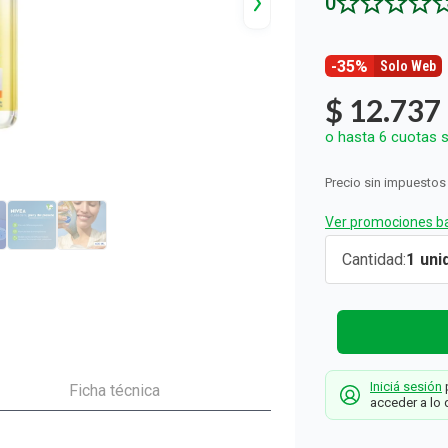
0
ón y Oxidantes
d del Bebé
s
os del Hogar
Rollos De Cocina y Servilletas
os los productos
llas Térmicas
gar
Descartables
os los productos
os los productos
-35%
Solo Web
$
12
.
737
o hasta
6
cuotas s
Precio sin impuestos
Ver promociones ba
Agua
Cantidad
1
Micelar
Nivea
Iluminador
con Sérum 
Iniciá sesión
p
400 ml
Ficha técnica
acceder a lo 
Nivea