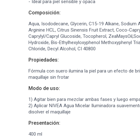
- Ideal para piel sensible y opaca
Composición:
Aqua, Isododecane, Glycerin, C15-19 Alkane, Sodium 
Arginine HCL, Citrus Sinensis Fruit Extract, Coco-Capr
Caprylyl/Capryl Glucoside, Tocopherol, ZeaMaysOil,S
Hydroxide, Bis-Ethylhexyloxyphenol Methoxyphenyl Tr
Chloride, Decyl Alcohol, CI 40800
Propiedades:
Fórmula con suero ilumina la piel para un efecto de bri
maquillaje sin frotar
Modo de uso:
1) Agitar bien para mezclar ambas fases y luego emp
2) Aplicar NIVEA Agua Micelar Iluminadora suavemente
disolver el maquillaje
Presentación:
400 ml