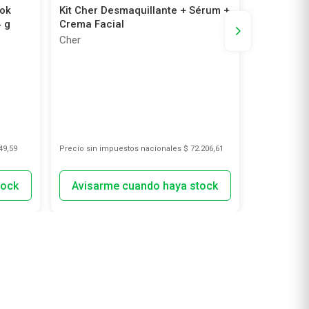
ook
Kit Cher Desmaquillante + Sérum +
Mascara F
 g
Crema Facial
Sandía
Cher
Farmacity 
49,59
Precio sin impuestos nacionales
$ 72.206,61
Precio sin i