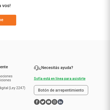
a vos!
me
iente
¿Necesitás ayuda?
mociones
Sofía está en línea para asistirte
iciones
a
igital (Ley 2247)
Botón de arrepentimiento