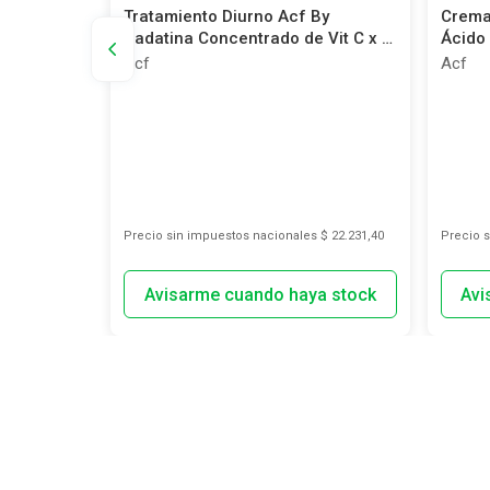
Tratamiento Diurno Acf By
Crema
Normal y
Dadatina Concentrado de Vit C x 3
Ácido 
un
Acf
Acf
s
$ 10.526,45
Precio sin impuestos nacionales
$ 22.231,40
Precio 