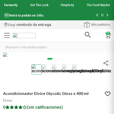
Farmacity
Get The Look
Simplicity
The Food Market
Hasta 6 cuo
Retirá tu pedido en 24hs.
método de entrega
Mis pedidos
Elegí el
0
Términos más buscados
Shampoo Y Acondicionador
1
.
aquafusion
2
.
garnier toque seco crema facial
3
.
mela b3
4
.
mineral 89
5
.
anti acne
6
.
loreal paris
7
.
get the look
Acondicionador Elvive Glycolic Gloss x 400 ml
8
.
protector solar
9
.
serum elvive
Elvive
10
.
nyx
0
(sin calificaciones)