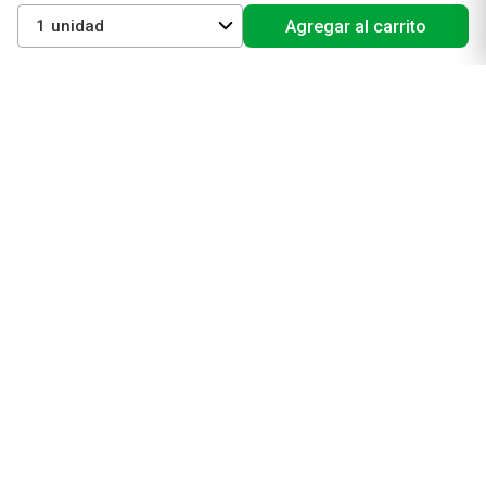
Vichy
1
Agregar al carrito
Eucerin
Isdin
Productos de Salud y Farmacia
Comprá medicamentos
Servicios de salud
Productos de farmacia
Cuidado oral
Suplementos dietarios y deportivos
Perfumes y Fragancias
Perfumes y fragancias para mujer
Perfumes y fragancias para hombre
Perfumes y fragancias para bebés y niños
Colonias y Body Splash