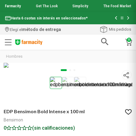
Farmacity
Get The Look
Simplicity
The Food Market
Con tu com
Hasta 6 cuotas sin interés en seleccionados*
¡Envío grati
método de entrega
Mis pedidos
Elegí el
0
Términos más buscados
Hombres
1
.
aquafusion
2
.
garnier toque seco crema facial
3
.
mela b3
4
.
mineral 89
5
.
anti acne
6
.
get the look
7
.
loreal paris
EDP Bensimon Bold Intense x 100 ml
8
.
protector solar
9
.
serum elvive
Bensimon
10
.
nyx
0
(sin calificaciones)