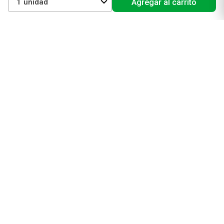
1
Agregar al carrito
Cuidado del pelo
Mejores Marcas de Farmacity
Get The Look
La Roche Posay
Vichy
Eucerin
Isdin
Productos de Salud y Farmacia
Comprá medicamentos
Servicios de salud
Productos de farmacia
Cuidado oral
Suplementos dietarios y deportivos
Perfumes y Fragancias
Perfumes y fragancias para mujer
Perfumes y fragancias para hombre