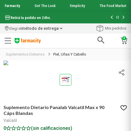
Farmacity
Get The Look
Simplicity
The Food Market
Hasta 6 cuo
Retirá tu pedido en 24hs.
método de entrega
Mis pedidos
Elegí el
0
Términos más buscados
Suplementos Dietarios
Piel, Uñas Y Cabello
1
.
aquafusion
2
.
garnier toque seco crema facial
3
.
mela b3
4
.
mineral 89
5
.
anti acne
6
.
get the look
7
.
loreal paris
Suplemento Dietario Panalab Valcatil Max x 90
8
.
protector solar
Cáps Blandas
9
.
serum elvive
Valcatil
10
.
nyx
0
(sin calificaciones)