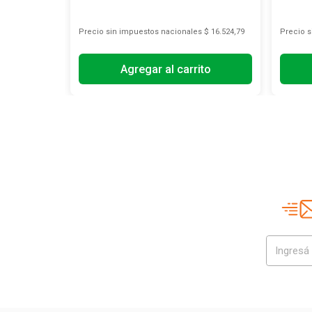
s
$ 28.842,98
Precio sin impuestos nacionales
$ 16.524,79
Precio 
Agregar al carrito