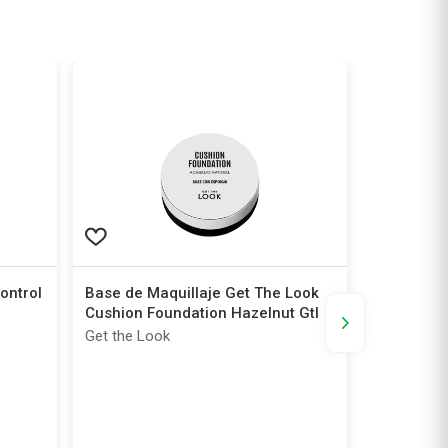
ontrol
Base de Maquillaje Get The Look
Base de M
Cushion Foundation Hazelnut Gtl
Foundatio
Get the Look
Rimmel