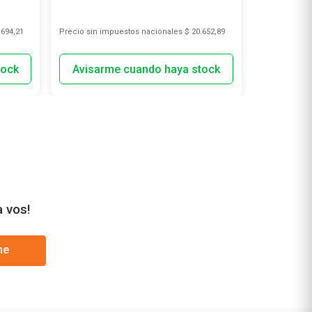
.694,21
Precio sin impuestos nacionales
$ 20.652,89
Precio sin i
a vos!
me