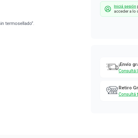
Iniciá sesión
p
acceder a lo 
in termosellado”.
¡Envío gr
Consultá 
Retiro G
Consultá 