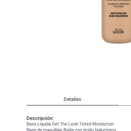
Autobronceante y Post Solar
Depiladoras
Jabones y Ducha
Coloraci
Fraganci
Estimula
Bebés y Niños
Ver todos los productos
Afeitado y Depilación
Ver todos los productos
Detalles
Descripción:
Base Líquida Get The Look Tinted Moisturizer.
Base de maquillaje fluída con ácido hialurónico.