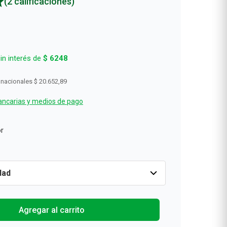
(2 calificaciones)
Rollos De Cocina y Servilletas
Descartables
in interés de
$
6248
 nacionales
$ 20.652,89
ncarias y medios de pago
a
Cantidad
1
$
24
.
990
Agregar al carrit
d
r
Agregar al carrito