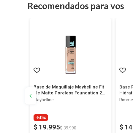
Recomendados para vos
aje Revlon
Base de Maquillaje Maybelline Fit
Base 
Beige x 30
Me Matte Poreless Foundation 235
Hidrat
Pure Beige x 30 ml
Maybelline
Rimme
-50%
$
19
.
995
$
14
$
39
.
990