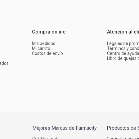
Compra online
Atención al cl
Mis pedidos
Legales de pro
Mi carrito
Términos y cond
Costos de envío
Centro de ayud
Libro de quejas d
ados
Mejores Marcas de Farmacity
Productos de 
Get The Look
Comprá medica