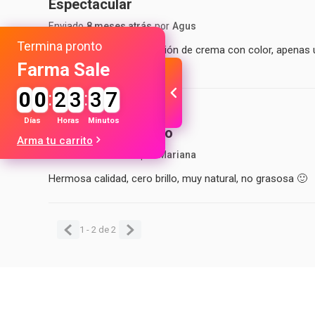
Espectacular
Enviado
8 meses atrás
por
Agus
Termina pronto
Cobertura liviana, sensación de crema con color, apenas u
la face and body de Mac
Farma Sale
0
0
:
2
3
:
3
7
Días
Horas
Minutos
Excelente producto
Arma tu carrito
Enviado
1 año atrás
por
Mariana
Hermosa calidad, cero brillo, muy natural, no grasosa 🙂
1 - 2
de
2