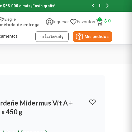
sin interés en seleccionados*
Retirá tu p
Elegí el
0
$
0
Ingresar
Favoritos
método de entrega
camentos
Mis pedidos
Solar
Accesorios de Belleza
Higiene Personal
Cuidado Materno
Nutrición Infantil
Librería
Rostro
Accesorios de Pelo
Desodorantes
Protectores Mamarios
Leches y Fórmulas
Librería
Cuerpo
Accesorios de Maquillaje
Protección Femenina
Cuidado de la Piel
Alimentos Infantiles
Libros
Autobronceante y Post Solar
Jabones y Ducha
Bebés y Niños
Afeitado y Depilación
Ver todos los productos
rdeñe Midermus Vit A +
Novedades y Sorteos
 x 450 g
Viral Beauty
NYX Professional