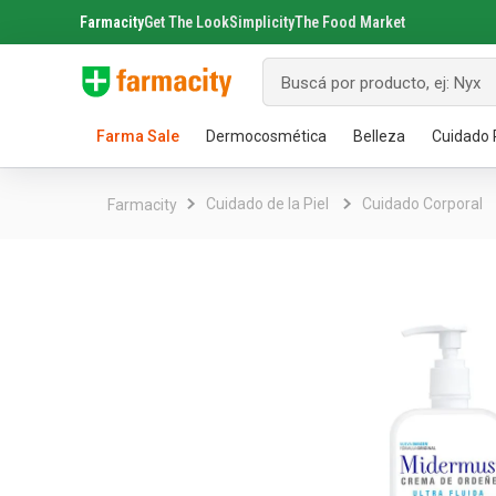
Con tu co
Farmacity
Get The Look
Simplicity
The Food Market
Buscá por producto, ej: Nyx
Farma Sale
Dermocosmética
Belleza
Cuidado 
Términos más buscados
1
.
aquafusion
Cuidado de la Piel
Cuidado Corporal
Rostro
Maquillaje
Cuidado Capilar
Nutrición Infantil
Servicios de Salud
Desayuno y Merienda
Venta Libre
Corpor
Perfum
Cuidad
Pañale
Farmac
Alimen
Venta 
2
.
garnier toque seco crema facial
Anti Edad
Labios
Shampoo y Acondicionador
Leches y Fórmulas
Blog de Salud
Infusiones
Analgésicos
Cicatriz
Hombre
Pasta De
Recién N
Primeros
Snacks 
3
.
mela b3
Anti Manchas
Ojos
Reparación y Tratamiento
Alimentos Infantiles
Buscador de Sucursales
Galletitas y Tostadas
Digestivos
Higiene
Mujeres
Cepillos
Pañales 
Óptica
Bebidas
4
.
mineral 89
5
.
Hidratación
Rostro
Modelado y Peinado
Reservá tu Turno
Dulces y Mermeladas
Antialérgicos
anti acne
Piel Ató
Colonias
Enjuagu
Pants
Pediculo
Golosina
6
.
get the look
Limpieza
Uñas
Coloración y Oxidantes
Gabinetes de Salud
Azúcar, Miel y Endulzantes
Gripe y Resfrío
Piel Sec
Tabletas
Pañales
Pédicos
Otros Al
7
.
loreal paris
Ver todos los productos
Antimicóticos
Ver tod
Ver tod
Ver tod
8
.
protector solar
Electro Belleza
Higiene del Bebé
Cuidado
Acceso
Ver todos los productos
9
.
serum elvive
Lanzamientos
Repelentes
Bienestar Sexual
Electrónica y Pilas
Noveda
Electro
Hogar 
Cortadoras y Afeitadoras
Toallas Húmedas
Shampoo
Chupete
10
.
nyx
Isdin Cover AGE
Masajeadores y Exfoliadores
Adultos
Óleos y Algodón
Preservativos
Pilas
Reparaci
Elvive Co
Mordillo
Tensióm
Accesor
La Roche Possay Mela B3
Secadores
Infantiles
Baño del Bebé
Lubricantes
Tecnología
Modelad
Vasos, P
Nebuliz
Accesori