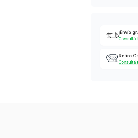
¡Envío gr
Consultá 
Retiro G
Consultá 