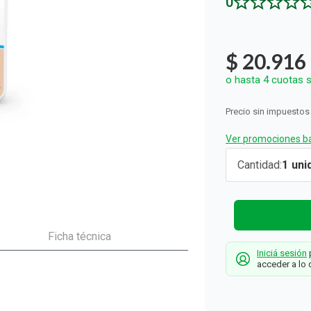
0
ón y Oxidantes
d del Bebé
s
os del Hogar
Rollos De Cocina y Servilletas
os los productos
llas Térmicas
gar
Descartables
os los productos
os los productos
$
20
.
916
o hasta
4
cuotas s
Precio sin impuestos
Ver promociones ba
Crema de
Cantidad
1
Ordeñe
Midermus
Vit A + Vit E
+ Asoc x 45
Ficha técnica
Iniciá sesión
p
g
acceder a lo 
Biosintex