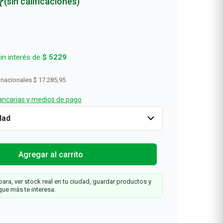
(sin calificaciones)
in interés de
$
5229
 nacionales
$ 17.285,95
ncarias y medios de pago
Cantidad
1
$
20
.
916
Agregar al carrit
Agregar al carrito
0
ara, ver stock real en tu ciudad, guardar productos y
que más te interesa.