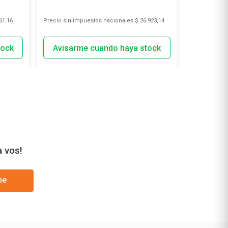
61,16
Precio sin impuestos nacionales
$ 26.923,14
Precio sin i
a vos!
me