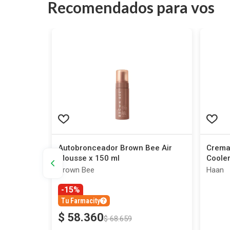
Recomendados para vos
pa
Autobronceador Brown Bee Air
Crema
Mousse x 150 ml
Cooler
Brown Bee
Haan
-15%
Tu Farmacity
$
58
.
360
$
68
.
659