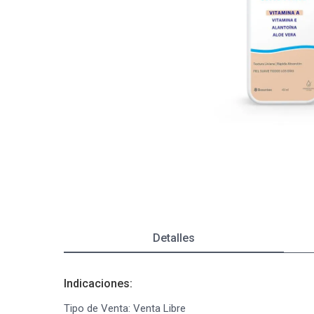
Depiladoras
Fragancias de Bebés y Niños
Estimuladores Sexuales
Coloraci
Segurida
Balanza
Accesori
Ver todos los productos
Ver tod
Almohadi
Deco Ho
Ver tod
Ver tod
Detalles
Indicaciones:
Tipo de Venta: Venta Libre