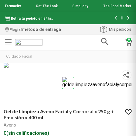
Farmacity
Get The Look
Simplicity
The Food Market
Hasta 6 cuo
Retirá tu pedido en 24hs.
método de entrega
Mis pedidos
Elegí el
0
Términos más buscados
Cuidado Facial
1
.
aquafusion
2
.
garnier toque seco crema facial
3
.
mineral 89
4
.
mela b3
5
.
anti acne
6
.
loreal paris
7
.
protector solar
Gel de Limpieza Aveno Facial y Corporal x 250 g +
8
.
get the look
Emulsión x 400 ml
9
.
nyx
Aveno
10
.
serum elvive
0
(sin calificaciones)