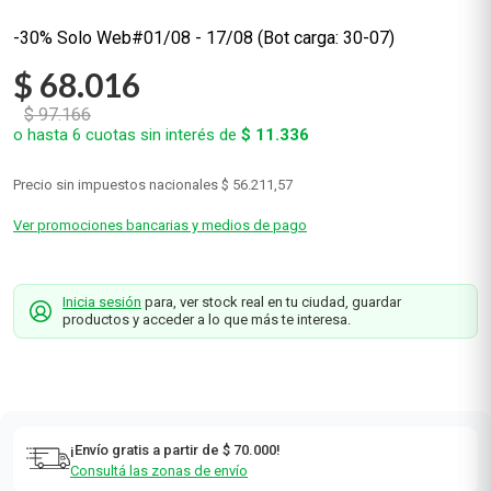
-30% Solo Web#01/08 - 17/08 (Bot carga: 30-07)
$
68
.
016
$
97
.
166
o hasta
6
cuotas sin interés de
$
11
.
336
Precio sin impuestos nacionales
$ 56.211,57
Ver promociones bancarias y medios de pago
Inicia sesión
para, ver stock real en tu ciudad, guardar
productos y acceder a lo que más te interesa.
¡Envío gratis a partir de $ 70.000!
Consultá las zonas de envío