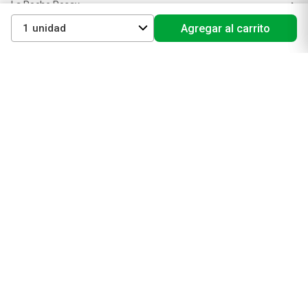
La Roche Posay
Vichy
1
Agregar al carrito
Eucerin
Isdin
Productos de Salud y Farmacia
Comprá medicamentos
Servicios de salud
Productos de farmacia
Cuidado oral
Suplementos dietarios y deportivos
Perfumes y Fragancias
Perfumes y fragancias para mujer
Perfumes y fragancias para hombre
Perfumes y fragancias para bebés y niños
Colonias y Body Splash