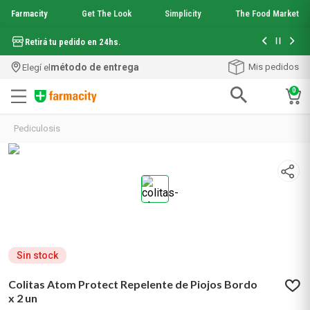
Farmacity
Get The Look
Simplicity
The Food Market
Hasta 6 cuo
Retirá tu pedido en 24hs.
método de entrega
Mis pedidos
Elegí el
0
Términos más buscados
Pediculosis
1
.
aquafusion
2
.
garnier toque seco crema facial
3
.
mineral 89
4
.
mela b3
5
.
anti acne
6
.
loreal paris
7
.
protector solar
8
.
get the look
Sin stock
9
.
nyx
Colitas Atom Protect Repelente de Piojos Bordo
10
.
serum elvive
x 2 un