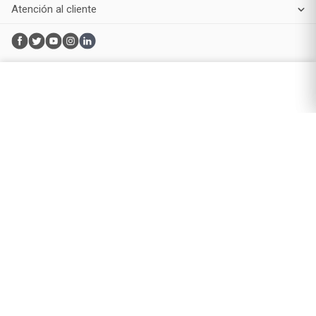
Productos de Belleza
Maquillaje
Perfumes y fragancias
Cuidado de la piel
Cuidado capilar
Electro belleza
Dermocosmética
Cuidado facial
Cuidado corporal
Protectores solares
Cuidado del pelo
Mejores Marcas de Farmacity
Get The Look