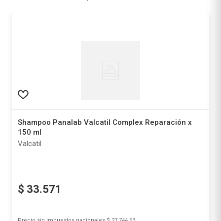
Shampoo Panalab Valcatil Complex Reparación x
150 ml
Valcatil
$
33
.
571
Precio sin impuestos nacionales
$ 27.744,63