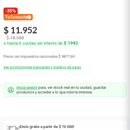
-35%
Tu Farmacity
$
11
.
952
$
18
.
388
o hasta
6
cuotas sin interés de
$
1992
Precio sin impuestos nacionales
$ 9877,69
Ver promociones bancarias y medios de pago
Inicia sesión
para, ver stock real en tu ciudad, guardar
productos y acceder a lo que más te interesa.
¡Envío gratis a partir de $ 70.000!