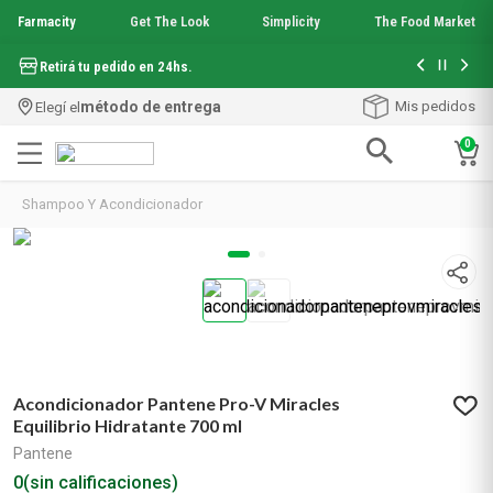
Farmacity
Get The Look
Simplicity
The Food Market
Hasta 6 cuo
Retirá tu pedido en 24hs.
método de entrega
Mis pedidos
Elegí el
0
Términos más buscados
Shampoo Y Acondicionador
1
.
aquafusion
2
.
garnier toque seco crema facial
3
.
mela b3
4
.
mineral 89
5
.
anti acne
6
.
loreal paris
7
.
get the look
Acondicionador Pantene Pro-V Miracles
8
.
protector solar
Equilibrio Hidratante 700 ml
9
.
serum elvive
Pantene
10
.
nyx
0
(sin calificaciones)