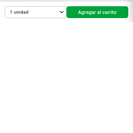
Cuidado de la piel
1
Agregar al carrito
Cuidado capilar
Electro belleza
Dermocosmética
Cuidado facial
Cuidado corporal
Protectores solares
Cuidado del pelo
Mejores Marcas de Farmacity
Get The Look
La Roche Posay
Vichy
Eucerin
Isdin
Productos de Salud y Farmacia
Comprá medicamentos