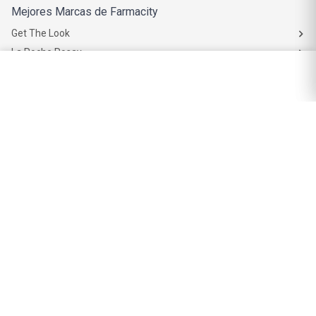
Mejores Marcas de Farmacity
Get The Look
La Roche Posay
Vichy
Eucerin
Isdin
Productos de Salud y Farmacia
Comprá medicamentos
Servicios de salud
Productos de farmacia
Cuidado oral
Suplementos dietarios y deportivos
Perfumes y Fragancias
Perfumes y fragancias para mujer
Perfumes y fragancias para hombre
Perfumes y fragancias para bebés y niños