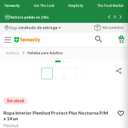
Farmacity
Get The Look
Simplicity
The Food Market
Hasta 6 cuo
Retirá tu pedido en 24hs.
método de entrega
Mis pedidos
Elegí el
0
Términos más buscados
Adultos
Pañales para Adultos
1
.
aquafusion
2
.
garnier toque seco crema facial
3
.
mineral 89
4
.
mela b3
5
.
anti acne
6
.
loreal paris
7
.
protector solar
Sin stock
8
.
get the look
9
.
nyx
Ropa Interior Plenitud Protect Plus Nocturna P/M
x 14 un
10
.
serum elvive
Plenitud