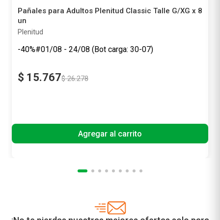
Pañales para Adultos Plenitud Classic Talle G/XG x 8
un
Plenitud
-40%#01/08 - 24/08 (Bot carga: 30-07)
$
15
.
767
$
26
.
278
Precio sin impuestos nacionales
$ 13.030,58
Agregar al carrito