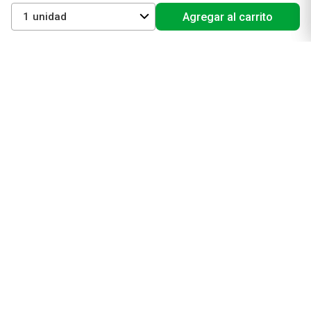
Mejores Marcas de Farmacity
1
Agregar al carrito
Get The Look
La Roche Posay
Vichy
Eucerin
Isdin
Productos de Salud y Farmacia
Comprá medicamentos
Servicios de salud
Productos de farmacia
Cuidado oral
Suplementos dietarios y deportivos
Perfumes y Fragancias
Perfumes y fragancias para mujer
Perfumes y fragancias para hombre
Perfumes y fragancias para bebés y niños