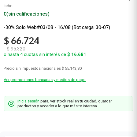
Isdin
0
(sin calificaciones)
-30% Solo Web#03/08 - 16/08 (Bot carga: 30-07)
$
66
.
724
$
95
.
320
o hasta
4
cuotas sin interés de
$
16
.
681
Precio sin impuestos nacionales
$ 55.143,80
Ver promociones bancarias y medios de pago
Inicia sesión
para, ver stock real en tu ciudad, guardar
productos y acceder a lo que más te interesa.