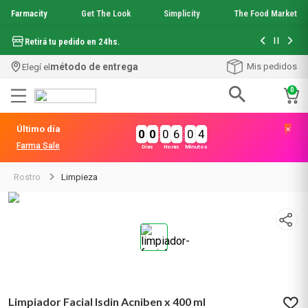
Farmacity
Get The Look
Simplicity
The Food Market
Hasta 6 cuo
Retirá tu pedido en 24hs.
método de entrega
Mis pedidos
Elegí el
0
Términos más buscados
Último día
0
0
:
0
6
:
0
4
1
.
aquafusion
Farma Sale
Días
Horas
Minutos
2
.
garnier toque seco crema facial
3
.
mela b3
Rostro
Limpieza
4
.
mineral 89
5
.
anti acne
6
.
get the look
7
.
loreal paris
8
.
protector solar
9
.
serum elvive
10
.
nyx
Limpiador Facial Isdin Acniben x 400 ml