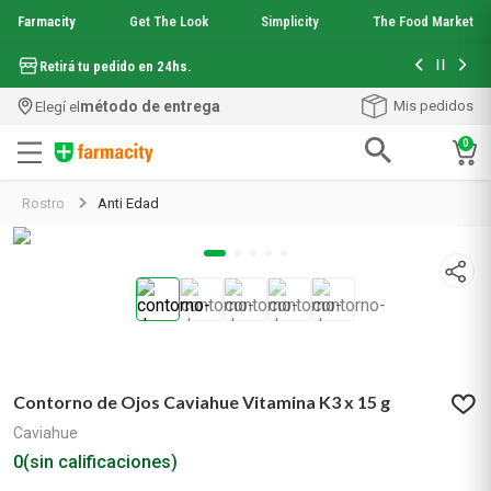
Farmacity
Get The Look
Simplicity
The Food Market
Hasta 6 cuo
Retirá tu pedido en 24hs.
método de entrega
Mis pedidos
Elegí el
0
Términos más buscados
Rostro
Anti Edad
1
.
aquafusion
2
.
garnier toque seco crema facial
3
.
mela b3
4
.
mineral 89
5
.
anti acne
6
.
get the look
7
.
loreal paris
Contorno de Ojos Caviahue Vitamina K3 x 15 g
8
.
protector solar
9
.
serum elvive
Caviahue
10
.
nyx
0
(sin calificaciones)