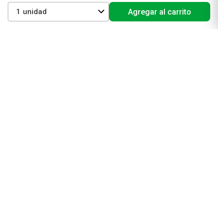
Vichy
1
Agregar al carrito
Eucerin
Isdin
Productos de Salud y Farmacia
Comprá medicamentos
Servicios de salud
Productos de farmacia
Cuidado oral
Suplementos dietarios y deportivos
Perfumes y Fragancias
Perfumes y fragancias para mujer
Perfumes y fragancias para hombre
Perfumes y fragancias para bebés y niños
Colonias y Body Splash