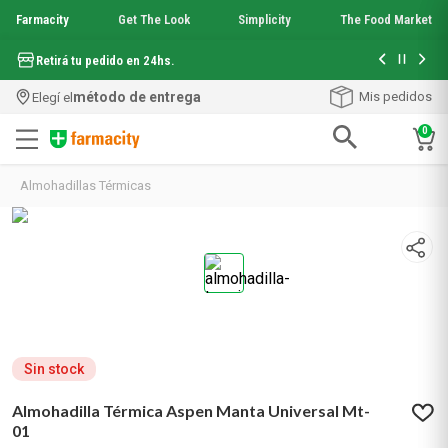
Farmacity
Get The Look
Simplicity
The Food Market
Hasta 6 cuo
Retirá tu pedido en 24hs.
método de entrega
Mis pedidos
Elegí el
0
Términos más buscados
Almohadillas Térmicas
1
.
aquafusion
2
.
garnier toque seco crema facial
3
.
mela b3
4
.
mineral 89
5
.
anti acne
6
.
loreal paris
7
.
get the look
8
.
protector solar
Sin stock
9
.
serum elvive
Almohadilla Térmica Aspen Manta Universal Mt-
10
.
nyx
01