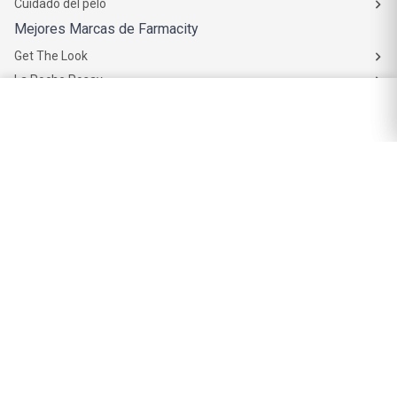
Cuidado del pelo
Mejores Marcas de Farmacity
Get The Look
La Roche Posay
Vichy
Eucerin
Isdin
Productos de Salud y Farmacia
Comprá medicamentos
Servicios de salud
Productos de farmacia
Cuidado oral
Suplementos dietarios y deportivos
Perfumes y Fragancias
Perfumes y fragancias para mujer
Perfumes y fragancias para hombre