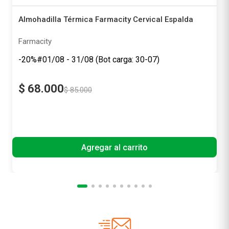
Almohadilla Térmica Farmacity Cervical Espalda
Farmacity
-20%#01/08 - 31/08 (Bot carga: 30-07)
$
68
.
000
$
85
.
000
Precio sin impuestos nacionales
$ 56.198,35
Agregar al carrito